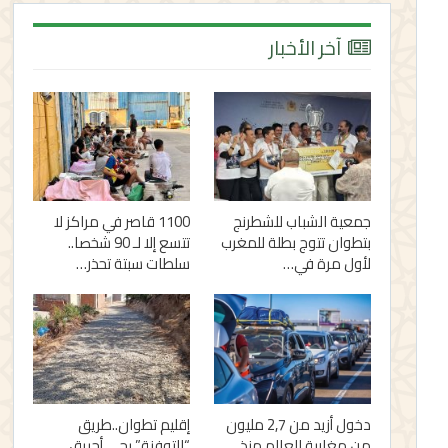
آخر الأخبار
جمعية الشباب للشطرنج
1100 قاصر في مراكز لا
بتطوان تتوج بطلة للمغرب
تتسع إلا لـ 90 شخصا..
لأول مرة في…
سلطات سبتة تحذر…
دخول أزيد من 2,7 مليون
إقليم تطوان..طريق
من مغاربة العالم منذ
“التوفنة” بحي أحريق