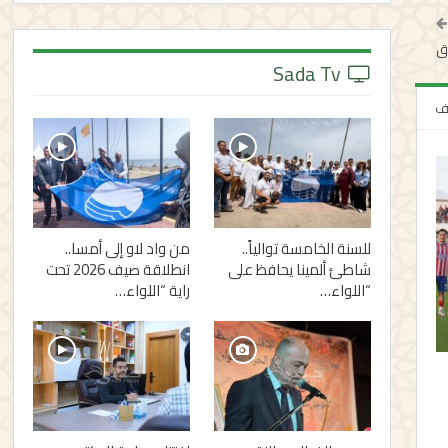
يق
Sada Tv
لف
للسنة الخامسة توالياً..
من واد لاو إلى أمسا..
شاطئ ألمينا يحافظ على
انطلاقة صيف 2026 تحت
“اللواء…
راية “اللواء…