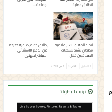
انطلاق عملية…
بجماعة…
اتحاد المقاولات الإعلامية
إطلاق حصة إضافية جديدة
بتطوان يشيد بتضحيات
من الدعم الاستثنائي
الصحافيين خلال…
المباشر لمهنيي…
السابق
التالي
1 من 2٬200
ترتيب البطولة
م