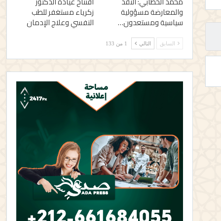
محمد الخطابي: النقد
افتتاح عيادة الدكتور
والمعارضة مسؤولية
زكرياء مستغفر للطب
سياسية ومستعدون…
النفسي وعلاج الإدمان
السابق
التالي
1 من 133