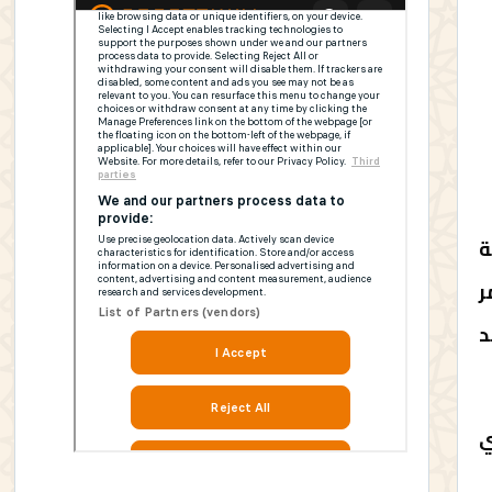
ة
الدقيقة 98 من عمر
د
ي