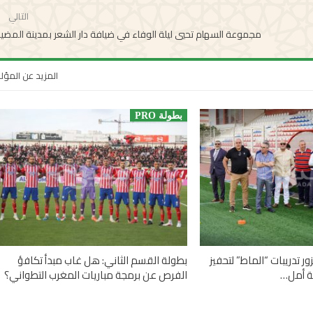
التالي
مجموعة السهام تحيي ليلة الوفاء في ضيافة دار الشعر بمدينة المض
المزيد عن المؤ
بطولة PRO
ر تدريبات “الماط” لتحفيز
بطولة القسم الثاني: هل غاب مبدأ تكافؤ
ة أمل…
الفرص عن برمجة مباريات المغرب التطواني؟