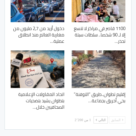
1100 قاصر في مراكز لا تتسع
دخول أزيد من 2,7 مليون من
إلا لـ 90 شخصا.. سلطات سبتة
مغاربة العالم منذ انطلاق
تحذر…
عملية…
إقليم تطوان..طريق “التوفنة”
اتحاد المقاولات الإعلامية
بحي أحريق بجماعة…
بتطوان يشيد بتضحيات
الصحافيين خلال…
السابق
التالي
1 من 2٬200