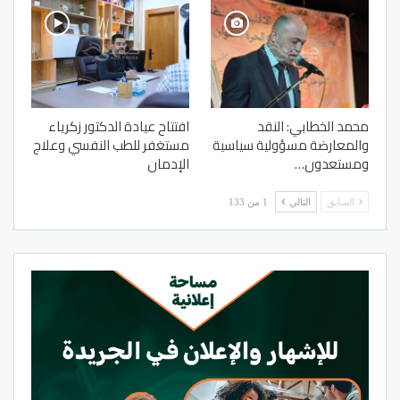
محمد الخطابي: النقد
افتتاح عيادة الدكتور زكرياء
والمعارضة مسؤولية سياسية
مستغفر للطب النفسي وعلاج
ومستعدون…
الإدمان
السابق
التالي
1 من 133