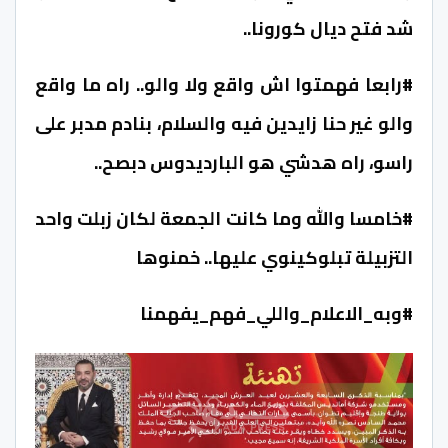
شد فتح ديال كورونا..
#رابعا فهمتوا اش واقع ولا والو.. راه ما واقع
والو غير حنا زايدين فيه والسلام، بنادم مدبر على
راسو، راه هدشي هو البارديدوس دبصح..
#خامسا والله وما كانت الجمعة لكان زبلت واحد
التزبيلة تبلوكينوي عليها.. خمنوها
#وبه_الاعلام_واللي_فهم_يفهمنا