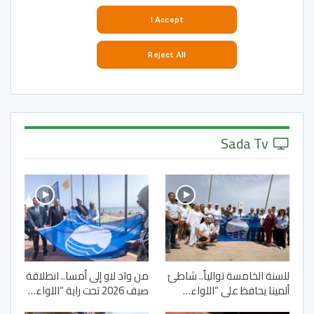
Sada Tv
للسنة الخامسة توالياً.. شاطئ
من واد لاو إلى أمسا.. انطلاقة
ألمينا يحافظ على “اللواء…
صيف 2026 تحت راية “اللواء…