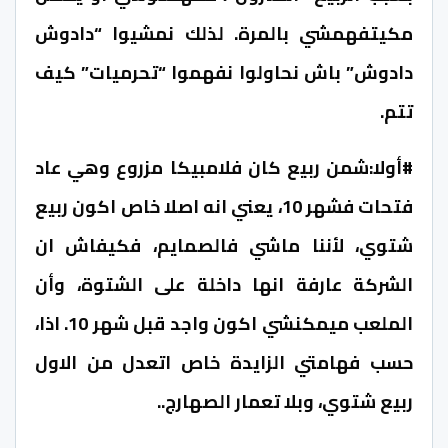
مكيتفهمشي بالمرة. لذلك نمشيوا “دادوش
دادوش” باش نحاولوا نفهموا “تحرميات” كيف
تتم.
#أولا:شمن ربيع كان فلامبيكا مزروع وهي عاد
فتحات فشهر 10، يعني انه اصلا خاص اكون ربيع
شتوي، لأننا ماشي فالصمايم، فكيفاش ان
الشركة عارفة انها داخلة على الشتوة، وأن
الملعب ميمكنشي اكون واجد قبل شهر 10. اذا،
حسب فهامتي الزايدة خاص اتعدل من الاول
ربيع شتوي، وبلا تعمار الصهارج..