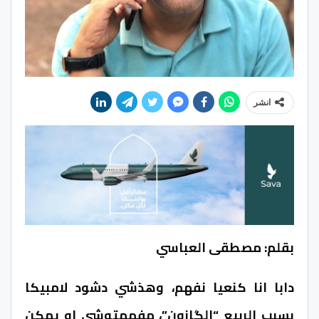
انشر
بقلم: مصطقى العباسي
دابا انا كنعيا نفهم، وهذشي دشود لامبيكا
بسبب الربيع “الگازون”، مفهمتوشي او يمكن