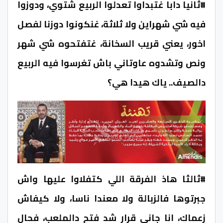
#ثانيا دابا غتبداوا تعدلوا الربيع شتوي، ودوزوا
فيه شي شهراين ولا ثلاثة، غنكونوا دوزنا لفصل
اخور، يعني قريب السخانة، غتفتحوه شي شهر
ونص وتشدوه عاوتاني باش تغرسوا فيه الربيع
دالصيف.. ياك هيدا هي؟
#ثالثا هاذ الفرقة اللي كتفلاوا عليها واش
جبرتوها فالزبالة ولا معندا ناسا، ولا كيفاش
زعماك، انا جاني قرار شد فتح دالملعب، فحال