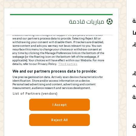
ة
مباريات قادمة
ا
،
،
،
ة
ة