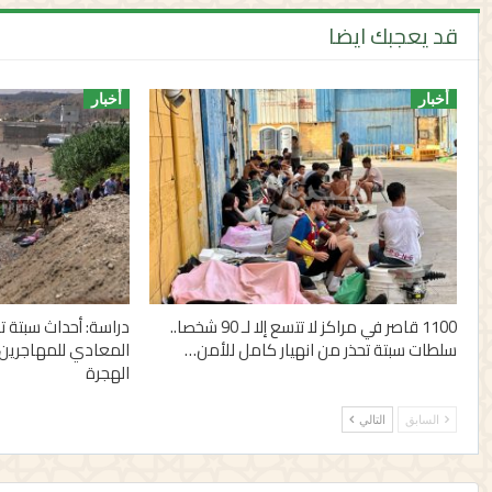
قد يعجبك ايضا
أخبار
أخبار
1100 قاصر في مراكز لا تتسع إلا لـ 90 شخصا..
دراسة: أحداث سبتة
سلطات سبتة تحذر من انهيار كامل للأمن…
المعادي للمهاجرين 
الهجرة
السابق
التالي