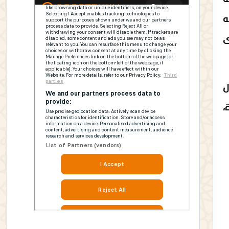
ه
ى
ل
،