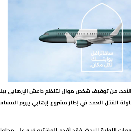
 الأحد، من توقيف شخص موال لتنظم داعش الإرهابي يبل
 في محاولة القتل العمد في إطار مشروع إرهابي يروم المسا
ومات الأولية للبحث، فقد أقدم المشتبه فيه على محاول