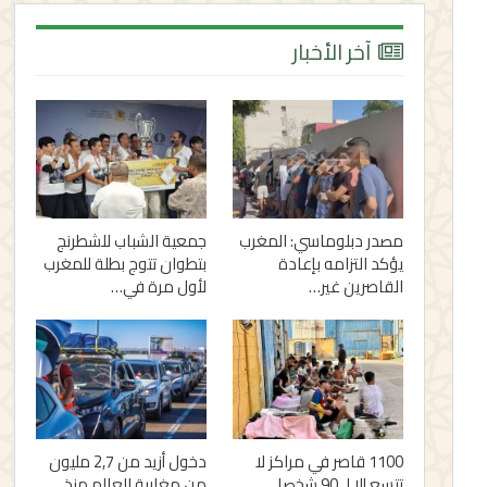
آخر الأخبار
مصدر دبلوماسي: المغرب
جمعية الشباب للشطرنج
يؤكد التزامه بإعادة
بتطوان تتوج بطلة للمغرب
القاصرين غير…
لأول مرة في…
1100 قاصر في مراكز لا
دخول أزيد من 2,7 مليون
تتسع إلا لـ 90 شخصا..
من مغاربة العالم منذ