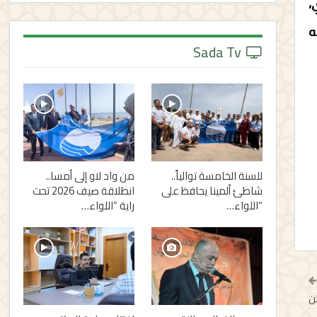
،
ه
Sada Tv
للسنة الخامسة توالياً..
من واد لاو إلى أمسا..
شاطئ ألمينا يحافظ على
انطلاقة صيف 2026 تحت
“اللواء…
راية “اللواء…
ن