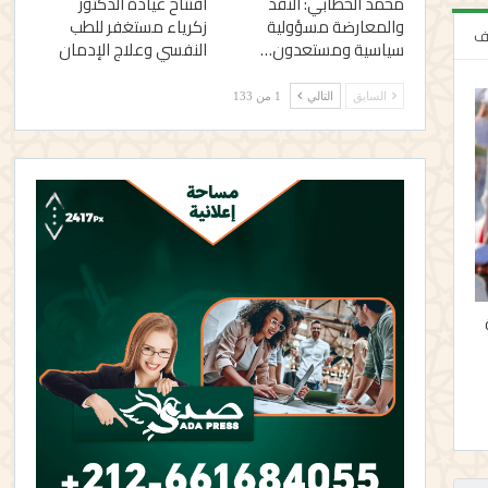
محمد الخطابي: النقد
افتتاح عيادة الدكتور
والمعارضة مسؤولية
زكرياء مستغفر للطب
لف
سياسية ومستعدون…
النفسي وعلاج الإدمان
السابق
التالي
1 من 133