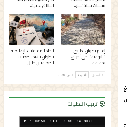
سلطات سبتة تحذر…
انطلاق عملية…
إقليم تطوان..طريق
اتحاد المقاولات الإعلامية
“التوفنة” بحي أحريق
بتطوان يشيد بتضحيات
بجماعة…
الصحافيين خلال…
السابق
التالي
1 من 2٬200
غ
س
ترتيب البطولة
ة