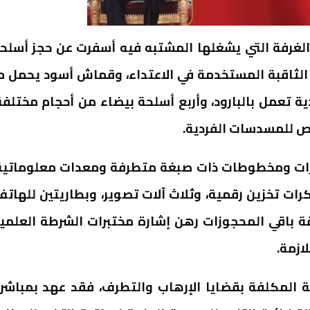
 الغرفة التي يشغلها المشتبه فيه أسفرت عن حجز أسلح
الثاقبة المستخدمة في الاعتداء، وقماش أسود يحمل م
ة تعمل بالبارود، وأربع أسلحة بيضاء من أحجام مختلفة
ص للمسدسات الفردية.
ورات ومخطوطات ذات صبغة متطرفة ومعدات معلوماتية
رات تخزين رقمية، وثلاث آلات تصوير، وبطاريتين للهاتف
باقي المحجوزات رهن إشارة مختبرات الشرطة العلمي
ازمة.
امة المكلفة بقضايا الإرهاب والتطرف، فقد عهد بمباشر