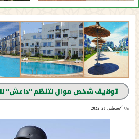
توقيف شخص موال لتنظم “داعش” للاش
On
أغسطس 28, 2022