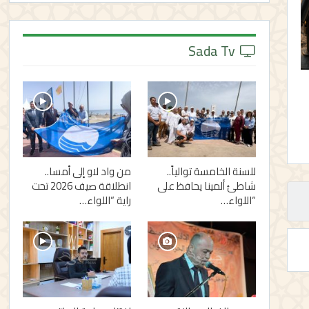
Sada Tv
للسنة الخامسة توالياً..
من واد لاو إلى أمسا..
شاطئ ألمينا يحافظ على
انطلاقة صيف 2026 تحت
“اللواء…
راية “اللواء…