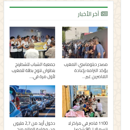
آخر الأخبار
مصدر دبلوماسي: المغرب
جمعية الشباب للشطرنج
يؤكد التزامه بإعادة
بتطوان تتوج بطلة للمغرب
القاصرين غير…
لأول مرة في…
1100 قاصر في مراكز لا
دخول أزيد من 2,7 مليون
تتسع إلا لـ 90 شخصا..
من مغاربة العالم منذ