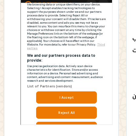
جة بالجنوب
ات
ن