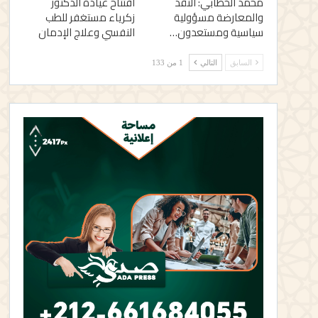
محمد الخطابي: النقد
افتتاح عيادة الدكتور
والمعارضة مسؤولية
زكرياء مستغفر للطب
سياسية ومستعدون…
النفسي وعلاج الإدمان
السابق
التالي
1 من 133