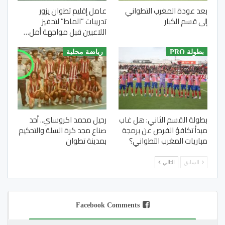
بعد عودة المغرب التطواني
عامل إقليم تطوان يزور
إلى قسم الكبار
تدريبات “الماط” لتحفيز
اللاعبين قبل مواجهة أمل…
بطولة PRO
رياضة محلية
بطولة القسم الثاني: هل غاب
رحيل محمد اكروساي.. أحد
مبدأ تكافؤ الفرص عن برمجة
صناع مجد كرة السلة والتحكيم
مباريات المغرب التطواني؟
بمدينة تطوان
السابق
التالي
Facebook Comments