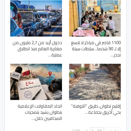
1100 قاصر في مراكز لا تتسع
دخول أزيد من 2,7 مليون من
إلا لـ 90 شخصا.. سلطات سبتة
مغاربة العالم منذ انطلاق
تحذر…
عملية…
إقليم تطوان..طريق “التوفنة”
اتحاد المقاولات الإعلامية
بحي أحريق بجماعة…
بتطوان يشيد بتضحيات
الصحافيين خلال…
السابق
التالي
1 من 2٬200