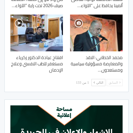
ألمينا يحافظ على “اللواء…
صيف 2026 تحت راية “اللواء…
محمد الخطابي: النقد
افتتاح عيادة الدكتور زكرياء
والمعارضة مسؤولية سياسية
مستغفر للطب النفسي وعلاج
ومستعدون…
الإدمان
السابق
التالي
1 من 133