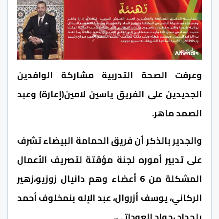
وعرفت الصحة التدربية مشاركة الوافدين
الجديدين على الفريق ياسين لامين(إعارة) وعبد
الصمد ماهر.
والجدير بالذكر أن فريق الحمامة البيضاء تشرف
على تدبير أموره لجنة مؤقتة لتصريف الأعمال
المشكلة من 6 أعضاء وهم دانيال زوزيو،زهير
الركاني، يوسف أزروال، عبد الإله بنمخلوف أحمد
بلحداد ،جواد العوداتي.