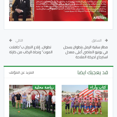
السابق
التالي
مطار سانية الرمل بتطوان يسجل
تطوان.. إنلاع النيران ب”حافلات
في يونيو الماضي أعلى معدل
الموت” ونجاة الركاب من كارثة
استرجاع لحركة الملاحة
قد يعجبك ايضا
المزيد عن المؤلف
كتاب وآراء
رياضة محلية