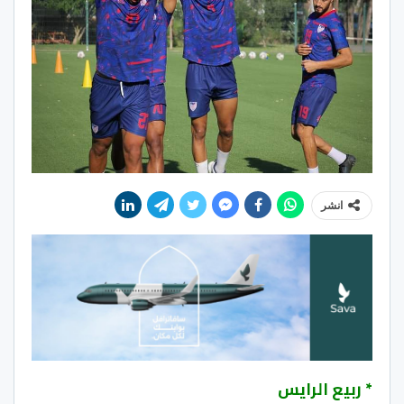
انشر
* ربيع الرايس