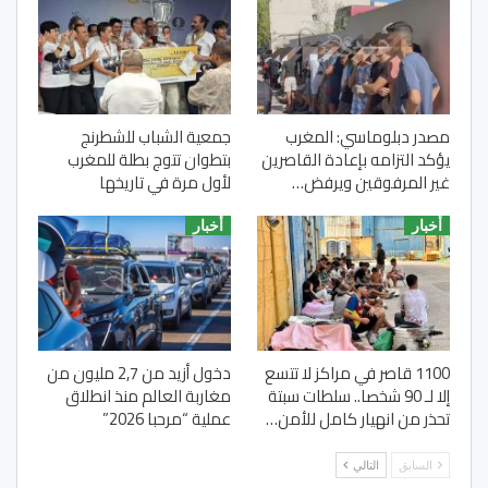
مصدر دبلوماسي: المغرب
جمعية الشباب للشطرنج
يؤكد التزامه بإعادة القاصرين
بتطوان تتوج بطلة للمغرب
غير المرفوقين ويرفض…
لأول مرة في تاريخها
أخبار
أخبار
1100 قاصر في مراكز لا تتسع
دخول أزيد من 2,7 مليون من
إلا لـ 90 شخصا.. سلطات سبتة
مغاربة العالم منذ انطلاق
تحذر من انهيار كامل للأمن…
عملية “مرحبا 2026”
السابق
التالي