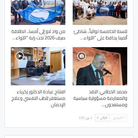
للسنة الخامسة توالياً.. شاطئ
من واد لاو إلى أمسا.. انطلاقة
ألمينا يحافظ على “اللواء…
صيف 2026 تحت راية “اللواء…
محمد الخطابي: النقد
افتتاح عيادة الدكتور زكرياء
والمعارضة مسؤولية سياسية
مستغفر للطب النفسي وعلاج
ومستعدون…
الإدمان
السابق
التالي
1 من 133