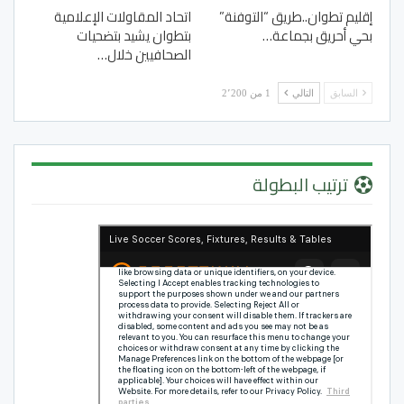
إقليم تطوان..طريق “التوفنة”
اتحاد المقاولات الإعلامية
بحي أحريق بجماعة…
بتطوان يشيد بتضحيات
الصحافيين خلال…
السابق
التالي
1 من 2٬200
ترتيب البطولة