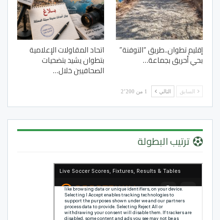
إقليم تطوان..طريق “التوفنة”
اتحاد المقاولات الإعلامية
بحي أحريق بجماعة…
بتطوان يشيد بتضحيات
الصحافيين خلال…
السابق
التالي
1 من 2٬200
ترتيب البطولة