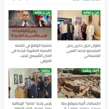
فن و ثقافة
فن و ثقافة
تطوان تحيي ذكرى رحيل
مقاربة الواقع في القصة
المايسترو محمد العربي
القصيرة المغربية: قراءة في
التمسماني
المتن التأسيسي لنجيب
العوفي
أخبار وطنية
محلية
اكتشافات أثرية بموقع ريغا
رئيس بلدية “ماتيرا” الإيطالية
بسيدي سليمان تعود لـ 5
يفتتح معرض الزليج التطواني