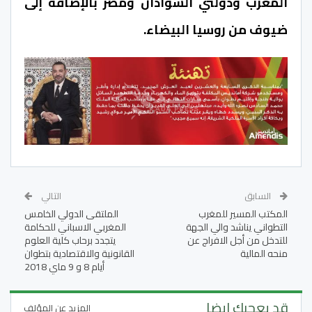
المغرب ودولتي السوادان ومصر بالإضافة إلى
ضيوف من روسيا البيضاء.
السابق
التالي
المكتب المسير للمغرب
الملتقى الدولي الخامس
التطواني يناشد والي الجهة
المغربي الاسباني للحكامة
للتدخل من أجل الافراج عن
يتجدد برحاب كلية العلوم
منحه المالية
القانونية والاقتصادية بتطوان
أيام 8 و 9 ماي 2018
قد يعجبك ايضا
المزيد عن المؤلف