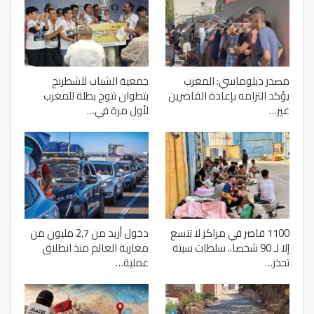
مصدر دبلوماسي: المغرب
جمعية الشباب للشطرنج
يؤكد التزامه بإعادة القاصرين
بتطوان تتوج بطلة للمغرب
غير…
لأول مرة في…
1100 قاصر في مراكز لا تتسع
دخول أزيد من 2,7 مليون من
إلا لـ 90 شخصا.. سلطات سبتة
مغاربة العالم منذ انطلاق
تحذر…
عملية…