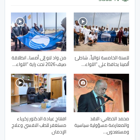
للسنة الخامسة توالياً.. شاطئ
من واد لاو إلى أمسا.. انطلاقة
ألمينا يحافظ على “اللواء…
صيف 2026 تحت راية “اللواء…
محمد الخطابي: النقد
افتتاح عيادة الدكتور زكرياء
والمعارضة مسؤولية سياسية
مستغفر للطب النفسي وعلاج
ومستعدون…
الإدمان