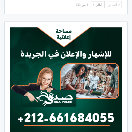
السابق
التالي
1 من 133