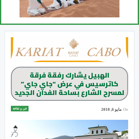
الهبيل يشارك رفقة فرقة
كاترسيس في عرض “جاي جاي”
لمسرح الشارع بساحة الفدان الجديد
فن و ثقافة
On
مايو 6, 2018