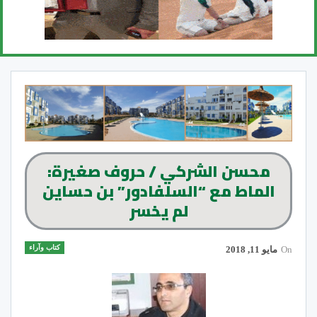
محسن الشركي / حروف صغيرة:
الماط مع “السلفادور” بن حساين
لم يخسر
كتاب وآراء
On
مايو 11, 2018