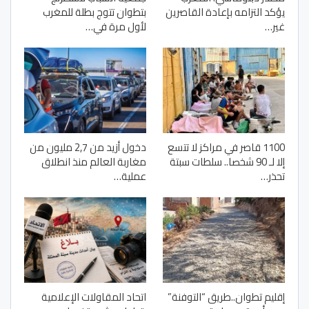
يؤكد التزامه بإعادة القاصرين
بتطوان تتوج بطلة للمغرب
غير…
لأول مرة في…
1100 قاصر في مراكز لا تتسع
دخول أزيد من 2,7 مليون من
إلا لـ 90 شخصا.. سلطات سبتة
مغاربة العالم منذ انطلاق
تحذر…
عملية…
إقليم تطوان..طريق “التوفنة”
اتحاد المقاولات الإعلامية