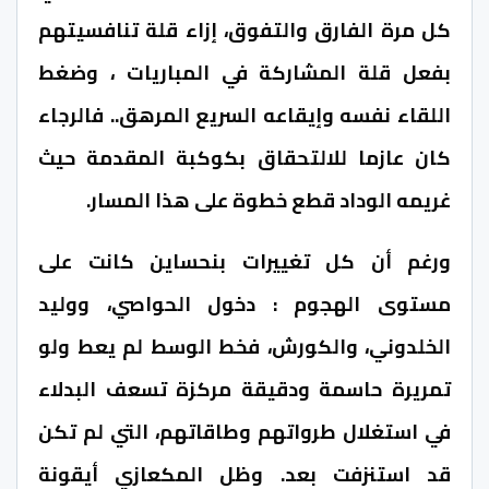
كل مرة الفارق والتفوق، إزاء قلة تنافسيتهم
بفعل قلة المشاركة في المباريات ، وضغط
اللقاء نفسه وإيقاعه السريع المرهق.. فالرجاء
كان عازما للالتحقاق بكوكبة المقدمة حيث
غريمه الوداد قطع خطوة على هذا المسار.
ورغم أن كل تغييرات بنحساين كانت على
مستوى الهجوم : دخول الحواصي، ووليد
الخلدوني، والكورش، فخط الوسط لم يعط ولو
تمريرة حاسمة ودقيقة مركزة تسعف البدلاء
في استغلال طرواتهم وطاقاتهم، التي لم تكن
قد استنزفت بعد. وظل المكعازي أيقونة