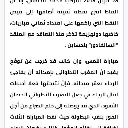
28 أبريل 2018 بمركب محمد الخامس، إلا أن
الماط انتزع نقطة ثمينة أضافها إلى فيض
النقط التي راكمها على امتداد ثماني مباريات،
خاضها دونهزيمة تذكر منذ التعاقد مع المنقذ
“السالفادور” بنحساين .
مباراة الأمس، وإن كانت قد خرجت عن توقّع
يفيد أنّ المغرب التطواني بإمكانه أن يفاجئ
الرجاء بعقر ميدانه، فإنّ نتيجتها فعلا أحبطت
آمال الرجاء في جعل المغرب التطواني الحصان
الأسود، الذي قد يوصله إلى حلم الصراع من أجل
الفوز بلقب البطولة حيث نقط المباراة الثلاث
إضافة إلى لقائه المؤجل كانا سيضعان الرجاء