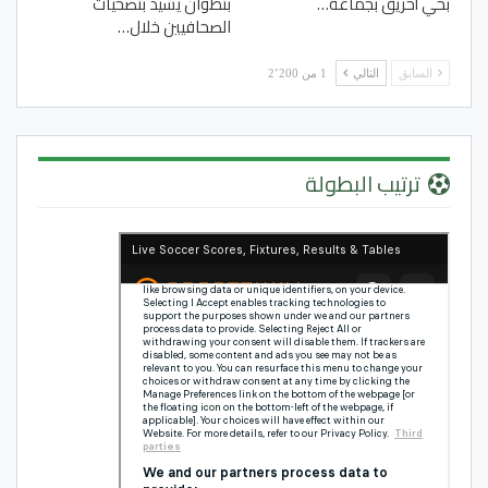
بحي أحريق بجماعة…
بتطوان يشيد بتضحيات
الصحافيين خلال…
السابق
التالي
1 من 2٬200
ترتيب البطولة