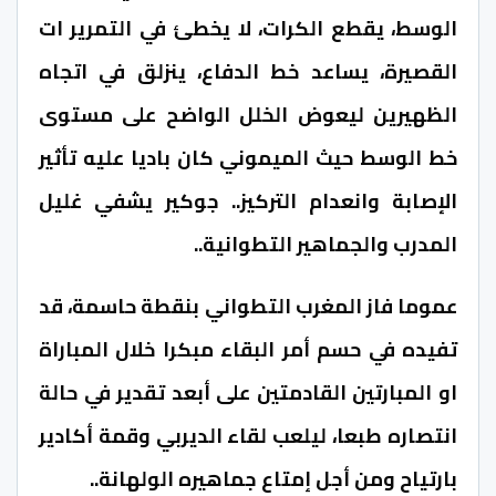
الوسط، يقطع الكرات، لا يخطئ في التمرير ات
القصيرة، يساعد خط الدفاع، ينزلق في اتجاه
الظهيرين ليعوض الخلل الواضح على مستوى
خط الوسط حيث الميموني كان باديا عليه تأثير
الإصابة وانعدام التركيز.. جوكير يشفي غليل
المدرب والجماهير التطوانية..
عموما فاز المغرب التطواني بنقطة حاسمة، قد
تفيده في حسم أمر البقاء مبكرا خلال المباراة
او المبارتين القادمتين على أبعد تقدير في حالة
انتصاره طبعا، ليلعب لقاء الديربي وقمة أكادير
بارتياح ومن أجل إمتاع جماهيره الولهانة..