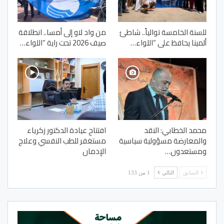
للسنة الخامسة توالياً.. شاطئ
من واد لاو إلى أمسا.. انطلاقة
ألمينا يحافظ على “اللواء…
صيف 2026 تحت راية “اللواء…
محمد الخطابي: النقد
افتتاح عيادة الدكتور زكرياء
والمعارضة مسؤولية سياسية
مستغفر للطب النفسي وعلاج
ومستعدون…
الإدمان
السابق
التالي
1 من 133