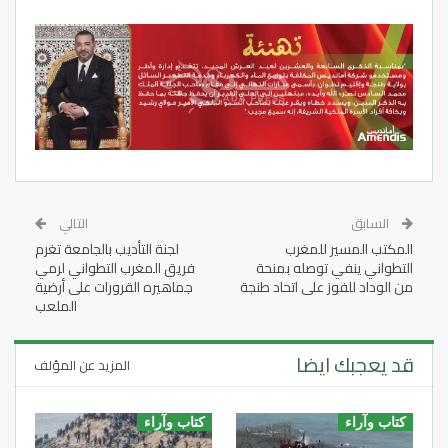
السابق
التالي
المكتب المسير للمغرب
لجنة التأديب بالجامعة تغرم
التطواني ينفي توصله بمنحة
فريق المغرب التطواني لرمي
من الوداد للفوز على اتحاد طنجة
جماهيره القرورات على أرضية
الملعب
قد يعجبك ايضا
المزيد عن المؤلف
كتاب وآراء
كتاب وآراء