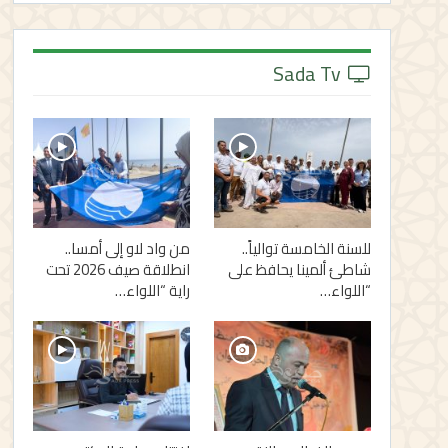
Sada Tv
للسنة الخامسة توالياً..
من واد لاو إلى أمسا..
شاطئ ألمينا يحافظ على
انطلاقة صيف 2026 تحت
“اللواء…
راية “اللواء…