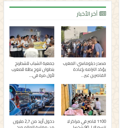
آخر الأخبار
مصدر دبلوماسي: المغرب
جمعية الشباب للشطرنج
يؤكد التزامه بإعادة
بتطوان تتوج بطلة للمغرب
القاصرين غير…
لأول مرة في…
1100 قاصر في مراكز لا
دخول أزيد من 2,7 مليون
تتسع إلا لـ 90 شخصا..
من مغاربة العالم منذ