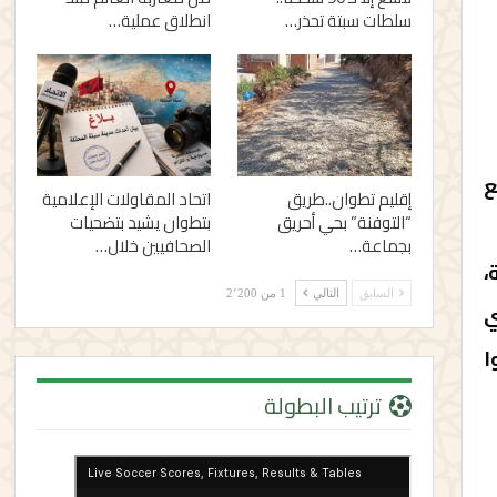
سلطات سبتة تحذر…
انطلاق عملية…
ع
إقليم تطوان..طريق
اتحاد المقاولات الإعلامية
“التوفنة” بحي أحريق
بتطوان يشيد بتضحيات
بجماعة…
الصحافيين خلال…
،
السابق
التالي
1 من 2٬200
ي
ا
ترتيب البطولة