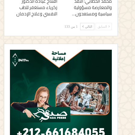
محمد الخطابي: النقد
افتتاح عيادة الدكتور
والمعارضة مسؤولية
زكرياء مستغفر للطب
سياسية ومستعدون…
النفسي وعلاج الإدمان
السابق
التالي
1 من 133