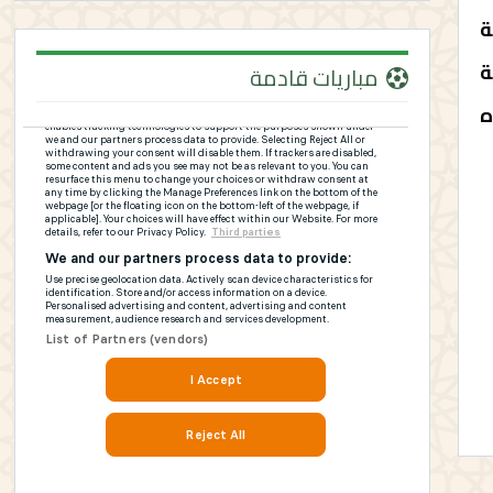
ة
ة
مباريات قادمة
ه