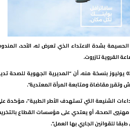
لحسيمة بشدة الاعتداء الذي تعرض له، الأحد، المندو
عة القروية تازروت.
وأكدت المديرية الجهوية، في بلاغ صحافي الاثنين 02 يوليوز بنسخة منه، أن “المديرية الجهوية للصحة تد
ش وتقرر مقاضاة ومتابعة المرأة المعتدية”.
اءات الشنيعة التي تستهدف الأطر الطبية”، مؤكدة عل
مهنيي الصحة، أو يعتدي على مؤسسات القطاع بالتخري
طبقا للقوانين الجاري بها العمل”.