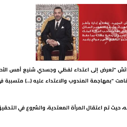
لعرائش “تعرض إلى اعتداء لفظي وجسدي شنيع أمس الأح
قامت “بمهاجمة المندوب والاعتداء عليه (…) متسببة ف
نه، حيث تم اعتقال المرأة المعتدية، والشروع في التحقي