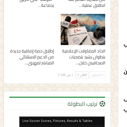
انطلاق عملية…
بجماعة…
ب
اتحاد المقاولات الإعلامية
إطلاق حصة إضافية جديدة
بتطوان يشيد بتضحيات
من الدعم الاستثنائي
الصحافيين خلال…
المباشر لمهنيي…
ين
السابق
التالي
1 من 2٬200
ى
ترتيب البطولة
ب