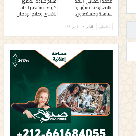
محمد الخطابي: النقد
افتتاح عيادة الدكتور
والمعارضة مسؤولية
زكرياء مستغفر للطب
سياسية ومستعدون…
النفسي وعلاج الإدمان
السابق
التالي
1 من 133