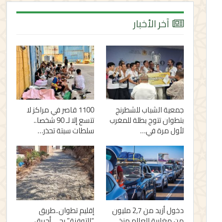
آخر الأخبار
جمعية الشباب للشطرنج
1100 قاصر في مراكز لا
بتطوان تتوج بطلة للمغرب
تتسع إلا لـ 90 شخصا..
لأول مرة في…
سلطات سبتة تحذر…
دخول أزيد من 2,7 مليون
إقليم تطوان..طريق
من مغاربة العالم منذ
“التوفنة” بحي أحريق