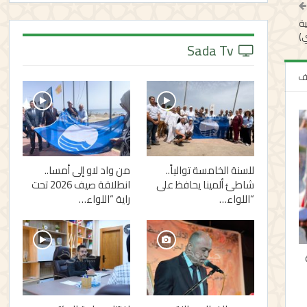
ية
)
Sada Tv
لف
للسنة الخامسة توالياً..
من واد لاو إلى أمسا..
شاطئ ألمينا يحافظ على
انطلاقة صيف 2026 تحت
“اللواء…
راية “اللواء…