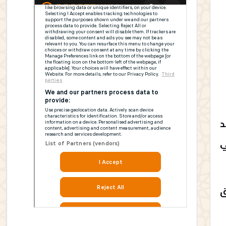
د
ي
ق