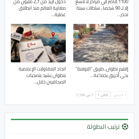
1100 قاصر في مراكز لا تتسع
دخول أزيد من 2,7 مليون من
إلا لـ 90 شخصا.. سلطات سبتة
مغاربة العالم منذ انطلاق
تحذر…
عملية…
إقليم تطوان..طريق “التوفنة”
اتحاد المقاولات الإعلامية
بحي أحريق بجماعة…
بتطوان يشيد بتضحيات
الصحافيين خلال…
السابق
التالي
1 من 2٬200
ترتيب البطولة