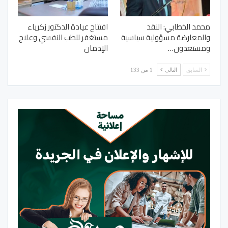
محمد الخطابي: النقد
افتتاح عيادة الدكتور زكرياء
والمعارضة مسؤولية سياسية
مستغفر للطب النفسي وعلاج
ومستعدون…
الإدمان
السابق
التالي
1 من 133