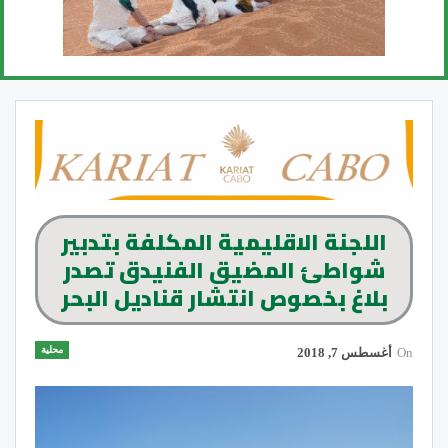
اللجنة الاقليمية المكلفة بتدبير
شواطئ المضيق الفنيدق تصدر
بلاغ بخصوص انتشار قناديل البحر
محلية
On
أغسطس 7, 2018