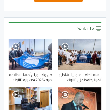
Sada Tv
للسنة الخامسة توالياً.. شاطئ
من واد لاو إلى أمسا.. انطلاقة
ألمينا يحافظ على “اللواء…
صيف 2026 تحت راية “اللواء…