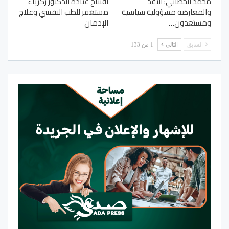
محمد الخطابي: النقد
افتتاح عيادة الدكتور زكرياء
والمعارضة مسؤولية سياسية
مستغفر للطب النفسي وعلاج
ومستعدون…
الإدمان
السابق
التالي
1 من 133