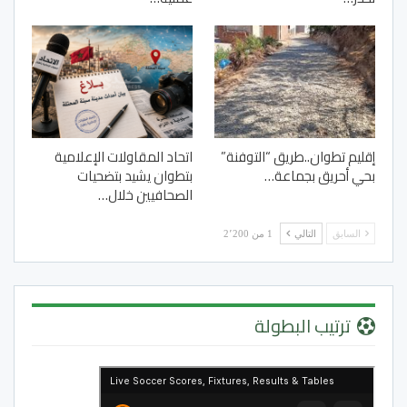
إقليم تطوان..طريق “التوفنة”
اتحاد المقاولات الإعلامية
بحي أحريق بجماعة…
بتطوان يشيد بتضحيات
الصحافيين خلال…
السابق
التالي
1 من 2٬200
ترتيب البطولة