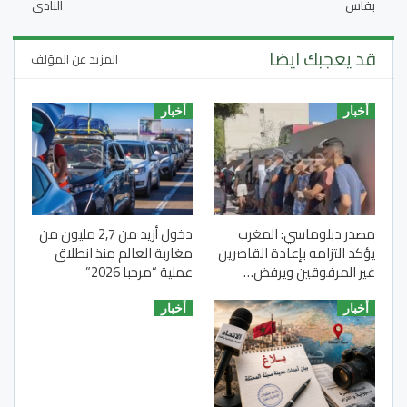
بفاس
النادي
قد يعجبك ايضا
المزيد عن المؤلف
أخبار
أخبار
مصدر دبلوماسي: المغرب
دخول أزيد من 2,7 مليون من
يؤكد التزامه بإعادة القاصرين
مغاربة العالم منذ انطلاق
غير المرفوقين ويرفض…
عملية “مرحبا 2026”
أخبار
أخبار