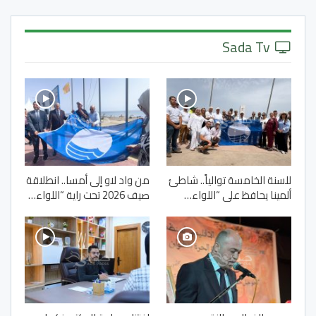
Sada Tv
للسنة الخامسة توالياً.. شاطئ
من واد لاو إلى أمسا.. انطلاقة
ألمينا يحافظ على “اللواء…
صيف 2026 تحت راية “اللواء…