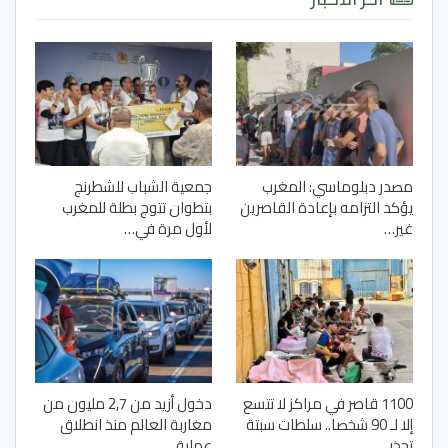
مصدر دبلوماسي: المغرب
جمعية الشباب للشطرنج
يؤكد التزامه بإعادة القاصرين
بتطوان تتوج بطلة للمغرب
غير…
لأول مرة في…
1100 قاصر في مراكز لا تتسع
دخول أزيد من 2,7 مليون من
إلا لـ 90 شخصا.. سلطات سبتة
مغاربة العالم منذ انطلاق
تحذر…
عملية…