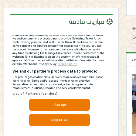
مباريات قادمة
 ونصف من
ي
لف