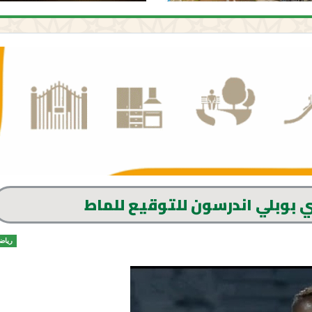
ري بوبلي اندرسون للتوقيع للماط
رياض