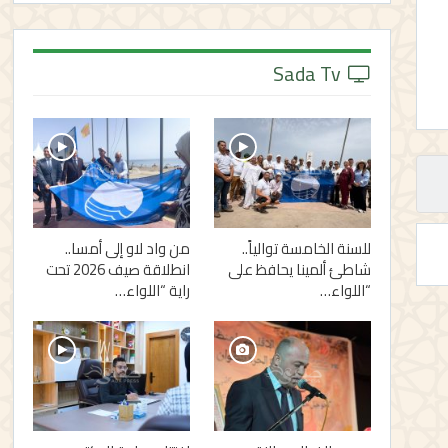
Sada Tv
للسنة الخامسة توالياً..
من واد لاو إلى أمسا..
شاطئ ألمينا يحافظ على
انطلاقة صيف 2026 تحت
“اللواء…
راية “اللواء…