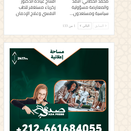
محمد الخطابي: النقد
افتتاح عيادة الدكتور
والمعارضة مسؤولية
زكرياء مستغفر للطب
سياسية ومستعدون…
النفسي وعلاج الإدمان
السابق
التالي
1 من 133