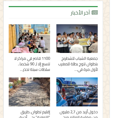
آخر الأخبار
جمعية الشباب للشطرنج
1100 قاصر في مراكز لا
بتطوان تتوج بطلة للمغرب
تتسع إلا لـ 90 شخصا..
لأول مرة في…
سلطات سبتة تحذر…
دخول أزيد من 2,7 مليون
إقليم تطوان..طريق
من مغاربة العالم منذ
“التوفنة” بحي أحريق