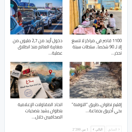
1100 قاصر في مراكز لا تتسع
دخول أزيد من 2,7 مليون من
إلا لـ 90 شخصا.. سلطات سبتة
مغاربة العالم منذ انطلاق
تحذر…
عملية…
إقليم تطوان..طريق “التوفنة”
اتحاد المقاولات الإعلامية
بحي أحريق بجماعة…
بتطوان يشيد بتضحيات
الصحافيين خلال…
السابق
التالي
1 من 2٬200