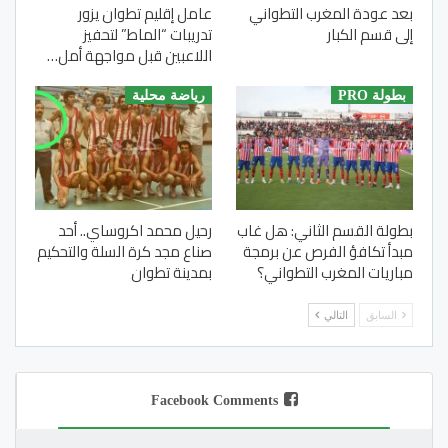
بعد عودة المغرب التطواني
عامل إقليم تطوان يزور
إلى قسم الكبار
تدريبات “الماط” لتحفيز
اللاعبين قبل مواجهة أمل…
بطولة PRO
رياضة محلية
بطولة القسم الثاني: هل غاب
رحيل محمد اكروساي.. أحد
مبدأ تكافؤ الفرص عن برمجة
صناع مجد كرة السلة والتحكيم
مباريات المغرب التطواني؟
بمدينة تطوان
السابق
التالي
Facebook Comments