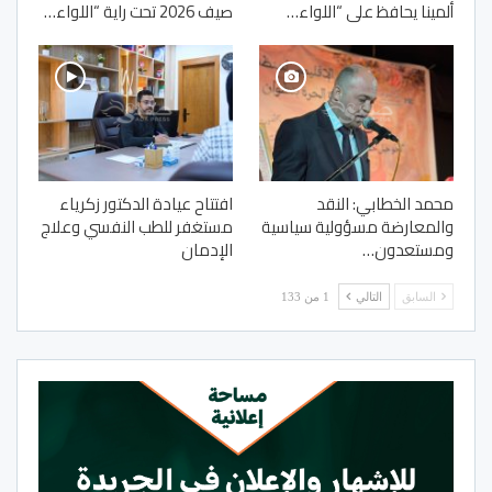
ألمينا يحافظ على “اللواء…
صيف 2026 تحت راية “اللواء…
محمد الخطابي: النقد
افتتاح عيادة الدكتور زكرياء
والمعارضة مسؤولية سياسية
مستغفر للطب النفسي وعلاج
ومستعدون…
الإدمان
السابق
التالي
1 من 133