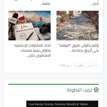
تحذر…
عملية…
إقليم تطوان..طريق “التوفنة”
اتحاد المقاولات الإعلامية
بحي أحريق بجماعة…
بتطوان يشيد بتضحيات
الصحافيين خلال…
السابق
التالي
1 من 2٬200
ترتيب البطولة