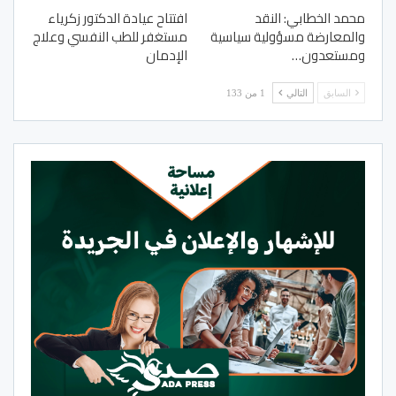
محمد الخطابي: النقد
افتتاح عيادة الدكتور زكرياء
والمعارضة مسؤولية سياسية
مستغفر للطب النفسي وعلاج
ومستعدون…
الإدمان
السابق
التالي
1 من 133