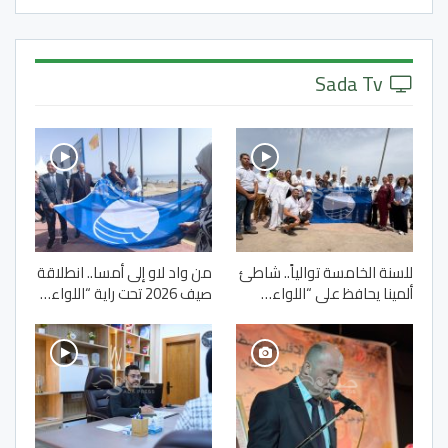
Sada Tv
للسنة الخامسة توالياً.. شاطئ
من واد لاو إلى أمسا.. انطلاقة
ألمينا يحافظ على “اللواء…
صيف 2026 تحت راية “اللواء…