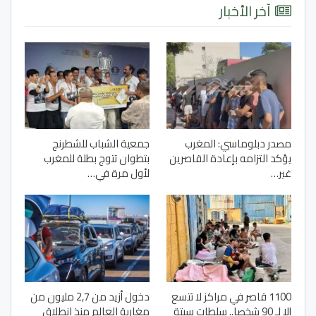
آخر الأخبار
مصدر دبلوماسي: المغرب
جمعية الشباب للشطرنج
يؤكد التزامه بإعادة القاصرين
بتطوان تتوج بطلة للمغرب
غير…
لأول مرة في…
1100 قاصر في مراكز لا تتسع
دخول أزيد من 2,7 مليون من
إلا لـ 90 شخصا.. سلطات سبتة
مغاربة العالم منذ انطلاق