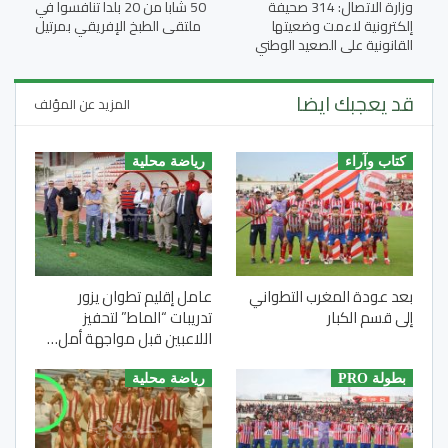
وزارة الاتصال: 314 صحيفة
50 شابا من 20 بلدا تنافسوا في
إلكترونية لاءمت وضعيتها
ملتقى الطبخ الإفريقي بمرتيل
القانونية على الصعيد الوطني
قد يعجبك ايضا
المزيد عن المؤلف
كتاب وآراء
رياضة محلية
بعد عودة المغرب التطواني
عامل إقليم تطوان يزور
إلى قسم الكبار
تدريبات “الماط” لتحفيز
اللاعبين قبل مواجهة أمل…
بطولة PRO
رياضة محلية