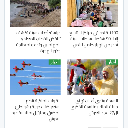
1100 قاصر في مراكز لا تتسع
دراسة: أحداث سبتة تكشف
إلا لـ 90 شخصا.. سلطات سبتة
تناقض الخطاب المعادي
تحذر من انهيار كامل للأمن…
للمهاجرين وتدعو لمعالجة
جذور الهجرة
أخبار
أخبار
السيدة بشرى أعراب تهنئ
القوات الملكية تنظم
جلالة الملك بمناسبة الذكرى
استعراضات جوية بشواطئ
ال27 لعيد العرش
المضيق ومارتيل بمناسبة عيد
العرش