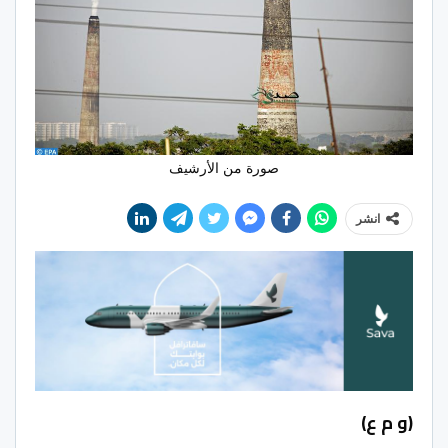
صورة من الأرشيف
انشر
(و م ع)