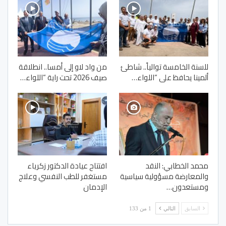
للسنة الخامسة توالياً.. شاطئ
من واد لاو إلى أمسا.. انطلاقة
ألمينا يحافظ على “اللواء…
صيف 2026 تحت راية “اللواء…
محمد الخطابي: النقد
افتتاح عيادة الدكتور زكرياء
والمعارضة مسؤولية سياسية
مستغفر للطب النفسي وعلاج
ومستعدون…
الإدمان
السابق
التالي
1 من 133