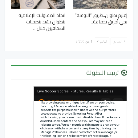
إقليم تطوان..طريق “التوفنة”
اتحاد المقاولات الإعلامية
بحي أحريق بجماعة…
بتطوان يشيد بتضحيات
الصحافيين خلال…
السابق
التالي
1 من 2٬200
ترتيب البطولة