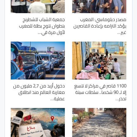
مصدر دبلوماسي: المغرب
جمعية الشباب للشطرنج
يؤكد التزامه بإعادة القاصرين
بتطوان تتوج بطلة للمغرب
غير…
لأول مرة في…
1100 قاصر في مراكز لا تتسع
دخول أزيد من 2,7 مليون من
إلا لـ 90 شخصا.. سلطات سبتة
مغاربة العالم منذ انطلاق
تحذر…
عملية…