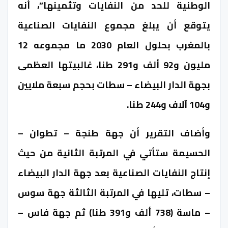
الوطنية للحد من النفايات وتثمينها”، أنه
يتوقع أن يبلغ مجموع النفايات الصناعية
بالمغرب بحلول العام 2030 ما مجموعه 12
مليون و92 ألف و291 طنا، غالبيتها العظمى
بجهة الدار البيضاء – سطات بحجم سبعة ملايين
و104 آلاف و244 طنا.
وأضاف التقرير أن جهة طنجة – تطوان –
الحسيمة ستأتي في المرتبة الثانية من حيث
إنتاج النفايات الصناعية بعد جهة الدار البيضاء
– سطات، تليها في المرتبة الثالثة جهة سوس
– ماسة (738 ألف و391 طنا) ثم جهة فاس –