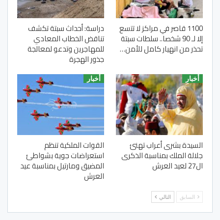
1100 قاصر في مراكز لا تتسع
دراسة: أحداث سبتة تكشف
إلا لـ 90 شخصا.. سلطات سبتة
تناقض الخطاب المعادي
تحذر من انهيار كامل للأمن…
للمهاجرين وتدعو لمعالجة
جذور الهجرة
أخبار
أخبار
السيدة بشرى أعراب تهنئ
القوات الملكية تنظم
جلالة الملك بمناسبة الذكرى
استعراضات جوية بشواطئ
ال27 لعيد العرش
المضيق ومارتيل بمناسبة عيد
العرش
السابق
التالي