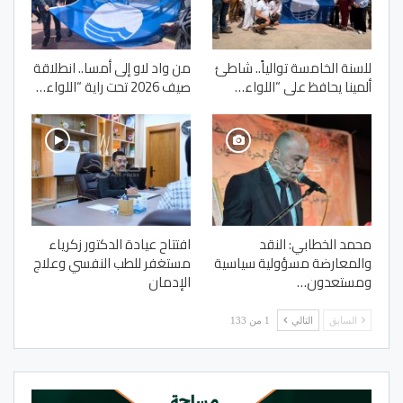
للسنة الخامسة توالياً.. شاطئ
من واد لاو إلى أمسا.. انطلاقة
ألمينا يحافظ على “اللواء…
صيف 2026 تحت راية “اللواء…
محمد الخطابي: النقد
افتتاح عيادة الدكتور زكرياء
والمعارضة مسؤولية سياسية
مستغفر للطب النفسي وعلاج
ومستعدون…
الإدمان
السابق
التالي
1 من 133