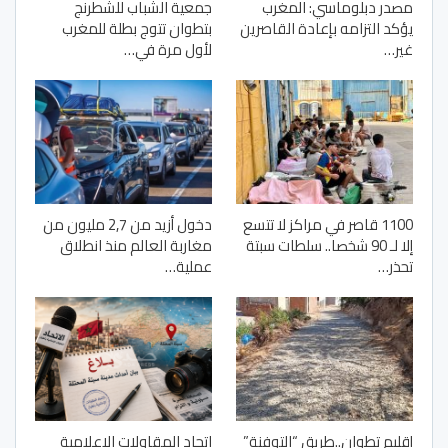
مصدر دبلوماسي: المغرب
جمعية الشباب للشطرنج
يؤكد التزامه بإعادة القاصرين
بتطوان تتوج بطلة للمغرب
غير…
لأول مرة في…
1100 قاصر في مراكز لا تتسع
دخول أزيد من 2,7 مليون من
إلا لـ 90 شخصا.. سلطات سبتة
مغاربة العالم منذ انطلاق
تحذر…
عملية…
إقليم تطوان..طريق “التوفنة”
اتحاد المقاولات الإعلامية