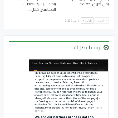
بحي أحريق بجماعة…
بتطوان يشيد بتضحيات
الصحافيين خلال…
السابق
التالي
1 من 2٬200
ترتيب البطولة