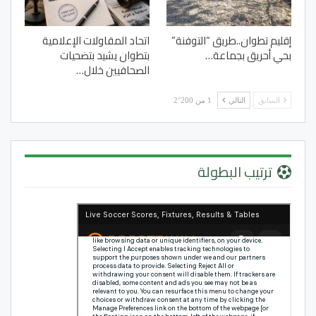
إقليم تطوان..طريق “التوفنة”
اتحاد المقاولات الإعلامية
بحي أحريق بجماعة…
بتطوان يشيد بتضحيات
الصحافيين خلال…
السابق
التالي
1 من 2٬200
ترتيب البطولة