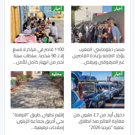
أخبار
أخبار
مصدر دبلوماسي: المغرب
1100 قاصر في مراكز لا تتسع
يؤكد التزامه بإعادة القاصرين
إلا لـ 90 شخصا.. سلطات سبتة
غير المرفوقين ويرفض…
تحذر من انهيار كامل للأمن…
أخبار
محلية
دخول أزيد من 2,7 مليون من
إقليم تطوان..طريق “التوفنة”
مغاربة العالم منذ انطلاق
بحي أحريق بجماعة الزيتون:
عملية “مرحبا 2026”
إصلاحات ترقيعية…