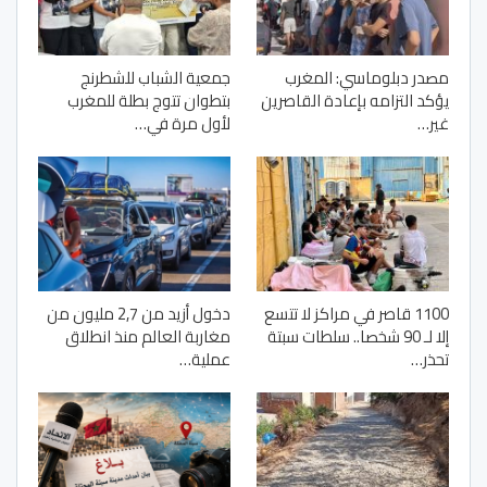
مصدر دبلوماسي: المغرب
جمعية الشباب للشطرنج
يؤكد التزامه بإعادة القاصرين
بتطوان تتوج بطلة للمغرب
غير…
لأول مرة في…
1100 قاصر في مراكز لا تتسع
دخول أزيد من 2,7 مليون من
إلا لـ 90 شخصا.. سلطات سبتة
مغاربة العالم منذ انطلاق
تحذر…
عملية…