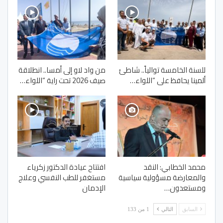
للسنة الخامسة توالياً.. شاطئ
من واد لاو إلى أمسا.. انطلاقة
ألمينا يحافظ على “اللواء…
صيف 2026 تحت راية “اللواء…
محمد الخطابي: النقد
افتتاح عيادة الدكتور زكرياء
والمعارضة مسؤولية سياسية
مستغفر للطب النفسي وعلاج
ومستعدون…
الإدمان
السابق
التالي
1 من 133