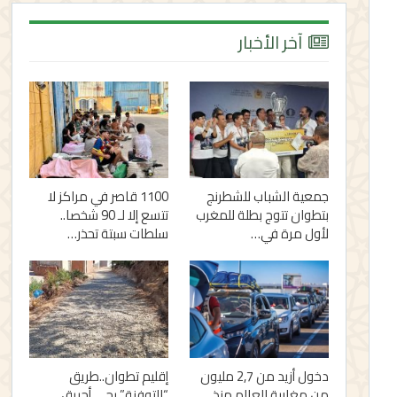
آخر الأخبار
جمعية الشباب للشطرنج
1100 قاصر في مراكز لا
بتطوان تتوج بطلة للمغرب
تتسع إلا لـ 90 شخصا..
لأول مرة في…
سلطات سبتة تحذر…
دخول أزيد من 2,7 مليون
إقليم تطوان..طريق
من مغاربة العالم منذ
“التوفنة” بحي أحريق