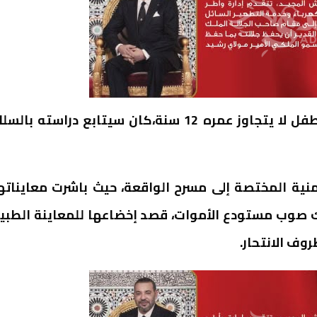
وأفادت مصادر اعلامية متطابقة أن الأمر يتعلق بطفل لا يتجاوز عمره 12 سنة،كان سيتابع دراسته با
نية المختصة إلى مسرح الواقعة، حيث باشرت معايناته
هالك صوب مستودع الأموات، قصد إخضاعها للمعاينة الطبي
وف الانتحار.