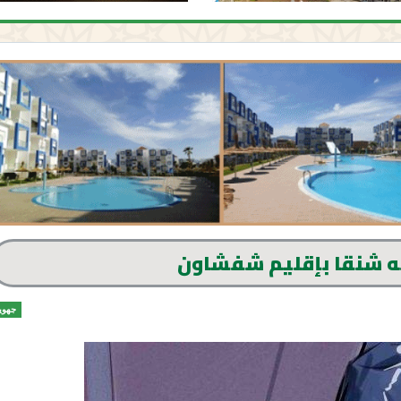
ته شنقا بإقليم شفشاون
جهوي