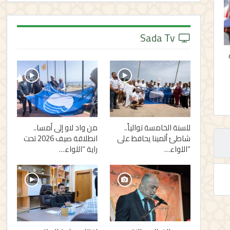
Sada Tv
للسنة الخامسة توالياً..
من واد لاو إلى أمسا..
شاطئ ألمينا يحافظ على
انطلاقة صيف 2026 تحت
“اللواء…
راية “اللواء…