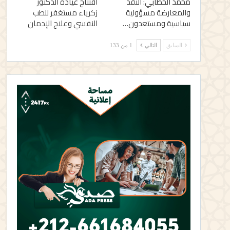
محمد الخطابي: النقد
افتتاح عيادة الدكتور
والمعارضة مسؤولية
زكرياء مستغفر للطب
سياسية ومستعدون…
النفسي وعلاج الإدمان
السابق
التالي
1 من 133