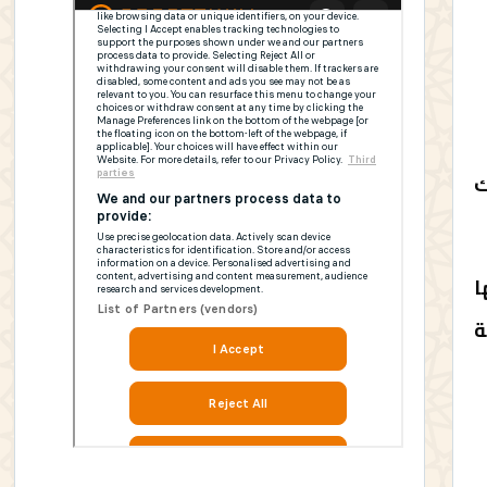
لسلك
ا
ة