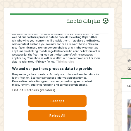
مباريات قادمة
جة
لف