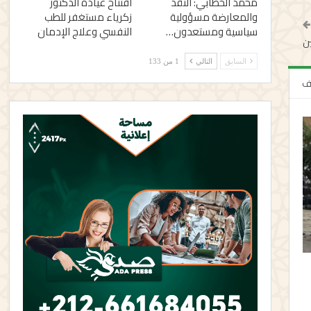
محمد الخطابي: النقد
افتتاح عيادة الدكتور
والمعارضة مسؤولية
زكرياء مستغفر للطب
سياسية ومستعدون…
النفسي وعلاج الإدمان
السابق
التالي
1 من 133
لف