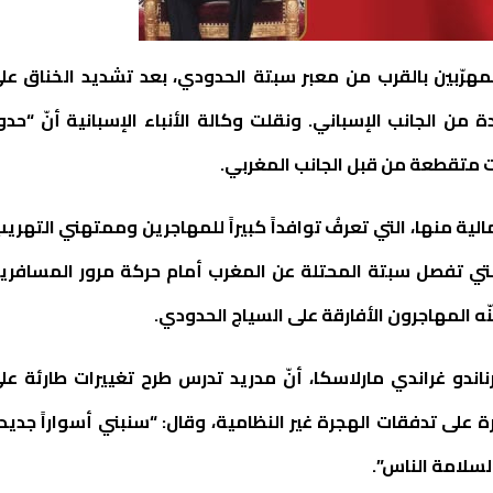
هرّبين بالقرب من معبر سبتة الحدودي، بعد تشديد الخناق عل
ن الجانب الإسباني. ونقلت وكالة الأنباء الإسبانية أنّ “حدو
ت متقطعة من قبل الجانب المغربي.
لية منها، التي تعرفُ توافداً كبيراً للمهاجرين وممتهني التهريب
التي تفصل سبتة المحتلة عن المغرب أمام حركة مرور المسافري
ّه المهاجرون الأفارقة على السياج الحدودي.
رناندو غراندي مارلاسكا، أنّ مدريد تدرس طرح تغييرات طارئة عل
 على تدفقات الهجرة غير النظامية، وقال: “سنبني أسواراً جديد
لسلامة الناس”.