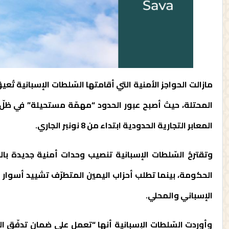
مازالت الحواجز الأمنية التي أقامتها السّلطات الإسبانية تُ
المحتلة، حيث أصبح عبور الحدود “مهمّة مستحيلة” في ظلّ تدفّ
المعابر التجارية الحدودية ابتداء من 8 نونبر الجاري.
وتقترحُ السّلطات الإسبانية تنصيب وحدات أمنية جديدة بال
الحكومة، بينما تطلب أحزاب اليمين المتطرّف تشييد أسوار عا
الإسباني والمحلي.
وأوردت السّلطات الإسبانية أنها “تعمل على ضمان تدفّق ا