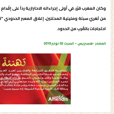
وكان المغرب قرّر، في أولى إجراءاته الاحترازية رداً على إقْدا
من ثغريْ سبتة ومليلية المحتلين، إغلاقِ المعبر الحدودي “تا
احتجاجات بالقُربِ من الحدود.
المصدر -هسبريس –
السبت 02 نونبر 2019