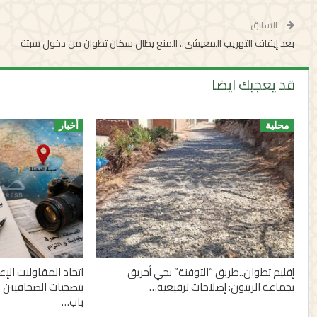
السابق
بعد إيقاف التهريب المعيشي.. المنع يطال سكان تطوان من دخول سبتة
قد يعجبك ايضا
محلية
أخبار
إقليم تطوان..طريق “التوفنة” بحي أحريق
اتحاد المقاولات الإ
بجماعة الزيتون: إصلاحات ترقيعية…
بتضحيات الصحافيين 
باب…