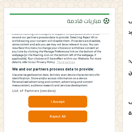
مباريات قادمة
ى
د
؛
ن
ى
ة