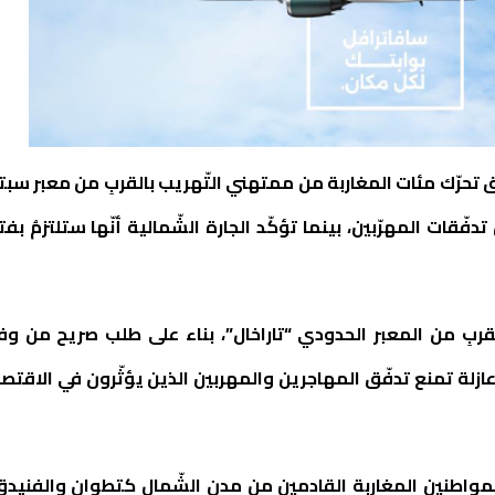
عيق تحرّك مئات المغاربة من ممتهني التّهريب بالقربِ من معبر سبت
قات المهرّبين، بينما تؤكّد الجارة الشّمالية أنّها ستلتزمُ بفت
قربِ من المعبر الحدودي “تاراخال”، بناء على طلب صريح من وف
زلة تمنع تدفّق المهاجرين والمهربين الذين يؤثّرون في الاقتصا
لمواطنين المغاربة القادمين من مدن الشّمال كتطوان والفنيدق