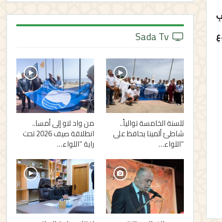
ِ
Sada Tv
ِ
للسنة الخامسة توالياً..
من واد لاو إلى أمسا..
شاطئ ألمينا يحافظ على
انطلاقة صيف 2026 تحت
“اللواء…
راية “اللواء…