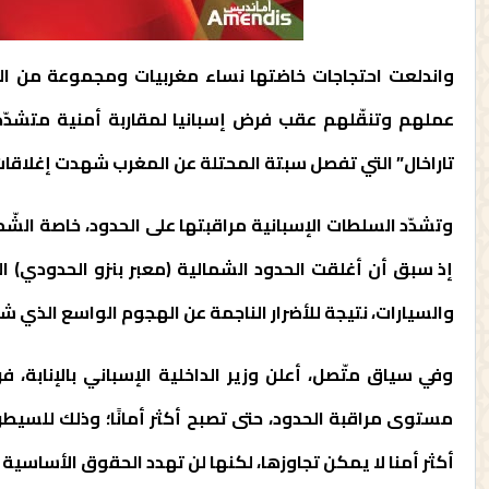
واندلعت احتجاجات خاضتها نساء مغربيات ومجموعة من الم
عملهم وتنقّلهم عقب فرض إسبانيا لمقاربة أمنية متشدّدة م
تاراخال” التي تفصل سبتة المحتلة عن المغرب شهدت إغلاقا
وتشدّد السلطات الإسبانية مراقبتها على الحدود، خاصة الشّما
إذ سبق أن أغلقت الحدود الشمالية (معبر بنزو الحدودي) 
والسيارات، نتيجة للأضرار الناجمة عن الهجوم الواسع الذي شن
وفي سياق متّصل، أعلن وزير الداخلية الإسباني بالإنابة، ف
مستوى مراقبة الحدود، حتى تصبح أكثر أمانًا؛ وذلك للسيطرة
أكثر أمنا لا يمكن تجاوزها، لكنها لن تهدد الحقوق الأساسية 