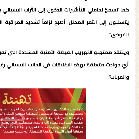
كما تسمحُ لحاملي التأشيرات الدّخول إلى التّراب الإسباني 
يتسللون إلى الثغر المحتل، أصبح لزاماً تشديد المراقبة
الفوضى”.
وينتقد ممتهنو التهريب القبضة الأمنية المشددة التي تفرض
أيّ حوادث متعلقة بهذه الإغلاقات في الجانب الإسباني ر
والعربات”.