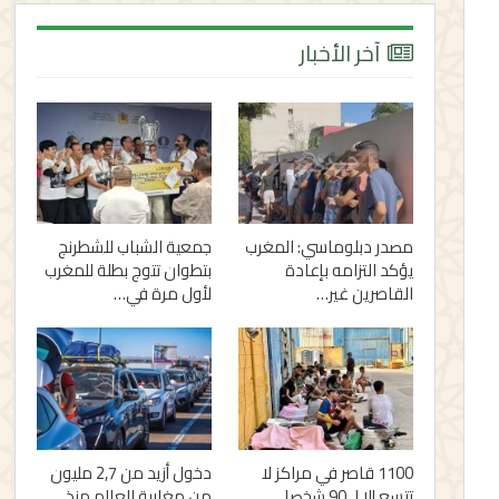
آخر الأخبار
مصدر دبلوماسي: المغرب
جمعية الشباب للشطرنج
يؤكد التزامه بإعادة
بتطوان تتوج بطلة للمغرب
القاصرين غير…
لأول مرة في…
1100 قاصر في مراكز لا
دخول أزيد من 2,7 مليون
تتسع إلا لـ 90 شخصا..
من مغاربة العالم منذ