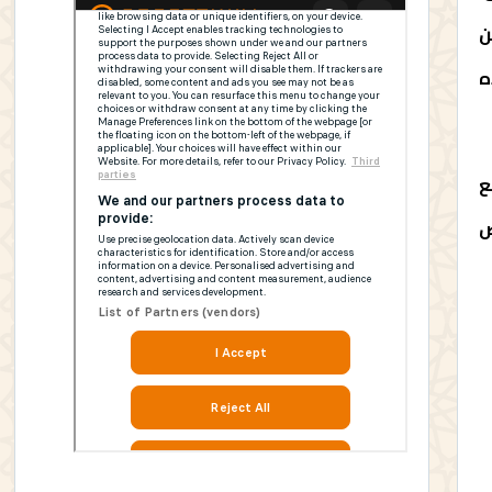
ن
ه
ع
ص