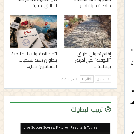
سلطات سبتة تحذر…
انطلاق عملية…
ة
إقليم تطوان..طريق
اتحاد المقاولات الإعلامية
“التوفنة” بحي أحريق
بتطوان يشيد بتضحيات
ح
بجماعة…
الصحافيين خلال…
السابق
التالي
1 من 2٬200
د
د
ترتيب البطولة
،