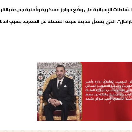
مِ السّلطات الإسبانية على وضْعِ حواجز عسكرية وأمنية جديدة بالقرب
راخال”، الذي يفصلُ مدينة سبتة المحتلة عن المغرب، بسببِ اندلاع