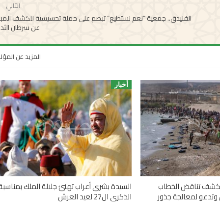
التالي
الفنيدق.. جمعية “نعم نستطيع” تبصم على حملة تحسيسية للكشف المبك
عن سرطان الثد
المزيد عن المؤ
أخبار
 تكشف تناقض الخطاب
السيدة بشرى أعراب تهنئ جلالة الملك بمناسبة
وتدعو لمعالجة جذور
الذكرى ال27 لعيد العرش