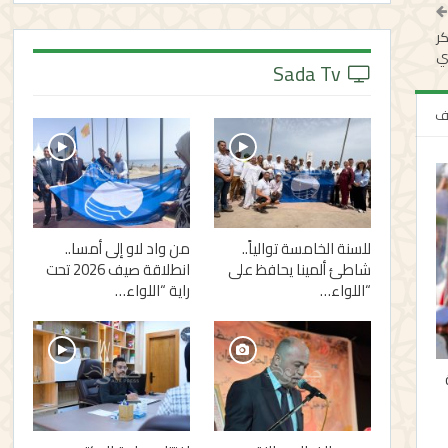
ر
ي
Sada Tv
لف
للسنة الخامسة توالياً..
من واد لاو إلى أمسا..
شاطئ ألمينا يحافظ على
انطلاقة صيف 2026 تحت
“اللواء…
راية “اللواء…