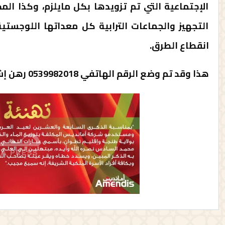
الإجتماعية التي تم تزويدها بكل مايلزم، وكذا ال
التجهيز والجماعات الترابية كل معداتها اللوجستي
انقطاع الطرق.
هذا وقد تم وضع الرقم الهاتفي 0539982018 رهن إشارة المواطنين 24/24 لتلقي كل نداء استغاثة محتمل.