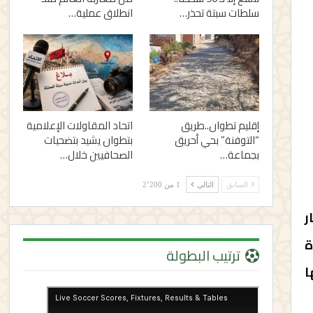
سلطات سبتة تحذر…
انطلاق عملية…
إقليم تطوان..طريق
اتحاد المقاولات الإعلامية
“التوفنة” بحي أحريق
بتطوان يشيد بتضحيات
بجماعة…
الصحافيين خلال…
السابق
التالي
1 من 2٬200
ر
ة
ترتيب البطولة
ا