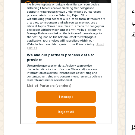
ء
ب
،
ز