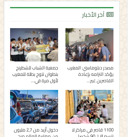
آخر الأخبار
مصدر دبلوماسي: المغرب
جمعية الشباب للشطرنج
يؤكد التزامه بإعادة
بتطوان تتوج بطلة للمغرب
القاصرين غير…
لأول مرة في…
1100 قاصر في مراكز لا
دخول أزيد من 2,7 مليون
تتسع إلا لـ 90 شخصا..
من مغاربة العالم منذ