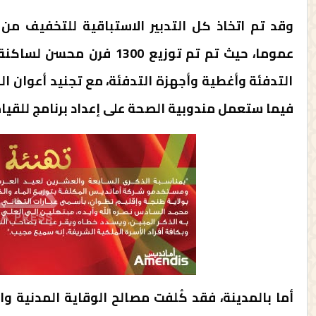
وقد تم اتخاذ كل التدبير الاستباقية للتخفيف من 
عموما، حيث تم تم توزيع 00
التدفئة وأغطية وأجهزة التدفئة، مع تجنيد أعوان ال
فيما ستعمل مندوبية الصحة على إعداد برنامج للقيا
أما بالمدينة، فقد كُلفت مصالح الوقاية المدنية و