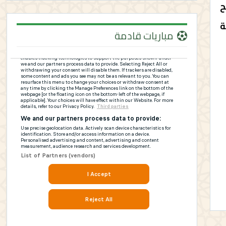
ح
ة
مباريات قادمة