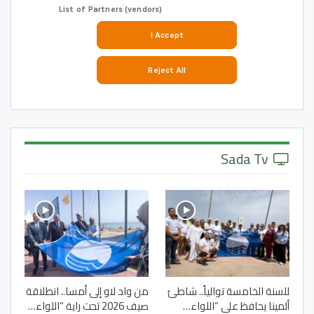
Sada Tv
للسنة الخامسة توالياً.. شاطئ
من واد لاو إلى أمسا.. انطلاقة
ألمينا يحافظ على “اللواء…
صيف 2026 تحت راية “اللواء…