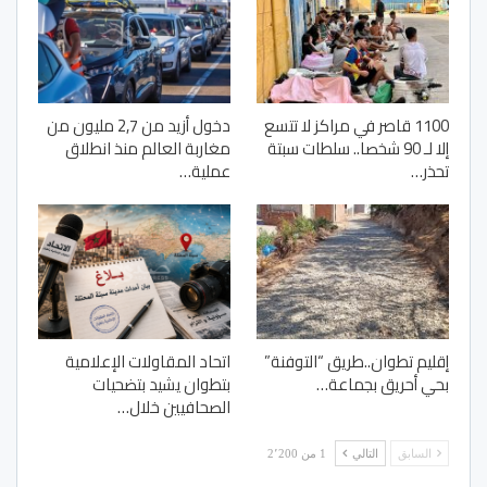
1100 قاصر في مراكز لا تتسع
دخول أزيد من 2,7 مليون من
إلا لـ 90 شخصا.. سلطات سبتة
مغاربة العالم منذ انطلاق
تحذر…
عملية…
إقليم تطوان..طريق “التوفنة”
اتحاد المقاولات الإعلامية
بحي أحريق بجماعة…
بتطوان يشيد بتضحيات
الصحافيين خلال…
السابق
التالي
1 من 2٬200