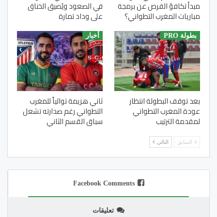
مبدأ تكافؤ الفرص عن برمجة
في الصعود ويُضيق الخناق
مباريات المغرب التطواني؟
على وداد تمارة
بطولة PRO
أخبار
بعد توقف البطولة انتظار
ثاني هزيمة توالياً للمغرب
عودة المغرب التطواني
التطواني رغم صدارته تشعل
لمقدمة الترتيب
سباق القسم الثاني
السابق
التالي
Facebook Comments
تعليقات