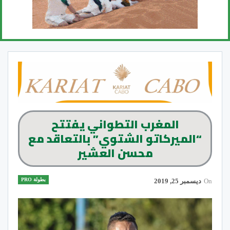
المغرب التطواني يفتتح
“الميركاتو الشتوي” بالتعاقد مع
محسن العشير
بطولة PRO
On
ديسمبر 25, 2019