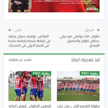
السابق
التالي
تطوان.. لقاء تواصلي مع حرفي
العرائش.. توقيف ستيني يشتبه
عمالتي تطوان والمضيق
في ارتباطه بشبكة إجرامية تنشط
الفنيدق
في الاتجار الدولي في المخدرات
قد يعجبك ايضا
المزيد عن المؤلف
بطولة PRO
بطولة PRO
بطولة القسم الثاني: هل غاب
المغرب التطواني يُنعش آماله