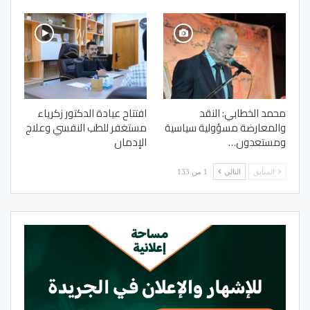
محمد الخطابي: النقد
افتتاح عيادة الدكتور زكرياء
والمعارضة مسؤولية سياسية
مستغفر للطب النفسي وعلاج
ومستعدون…
الإدمان
السابق
التالي
1 من 133