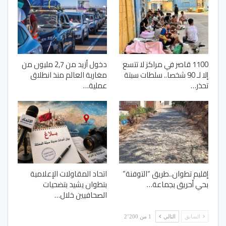
1100 قاصر في مراكز لا تتسع
دخول أزيد من 2,7 مليون من
إلا لـ 90 شخصا.. سلطات سبتة
مغاربة العالم منذ انطلاق
تحذر…
عملية…
إقليم تطوان..طريق “التوفنة”
اتحاد المقاولات الإعلامية
بحي أحريق بجماعة…
بتطوان يشيد بتضحيات
الصحافيين خلال…
السابق
التالي
1 من 2٬200