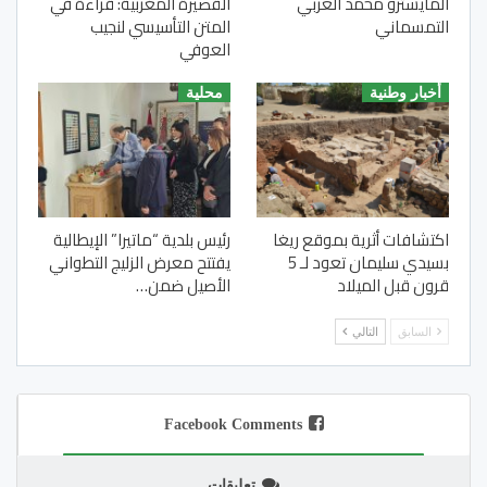
المايسترو محمد العربي
القصيرة المغربية: قراءة في
التمسماني
المتن التأسيسي لنجيب
العوفي
أخبار وطنية
محلية
اكتشافات أثرية بموقع ريغا
رئيس بلدية “ماتيرا” الإيطالية
بسيدي سليمان تعود لـ 5
يفتتح معرض الزليج التطواني
قرون قبل الميلاد
الأصيل ضمن…
السابق
التالي
Facebook Comments
تعليقات