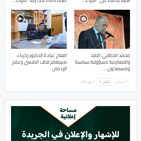
ألمينا يحافظ على “اللواء…
صيف 2026 تحت راية “اللواء…
محمد الخطابي: النقد
افتتاح عيادة الدكتور زكرياء
والمعارضة مسؤولية سياسية
مستغفر للطب النفسي وعلاج
ومستعدون…
الإدمان
السابق
التالي
1 من 133