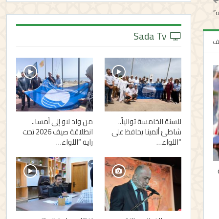
ة”
Sada Tv
لف
للسنة الخامسة توالياً..
من واد لاو إلى أمسا..
شاطئ ألمينا يحافظ على
انطلاقة صيف 2026 تحت
“اللواء…
راية “اللواء…