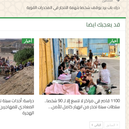
السابق
درك باب برد يوقف شخصا بتهمة الاتجار في المخدرات القوية
قد يعجبك ايضا
أخبار
أخبار
1100 قاصر في مراكز لا تتسع إلا لـ 90 شخصا..
دراسة: أحداث سبتة
سلطات سبتة تحذر من انهيار كامل للأمن…
المعادي للمهاجرين 
الهجرة
السابق
التالي