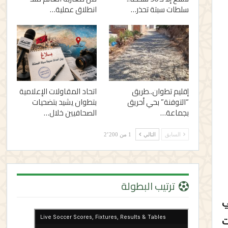
سلطات سبتة تحذر…
انطلاق عملية…
إقليم تطوان..طريق
اتحاد المقاولات الإعلامية
“التوفنة” بحي أحريق
بتطوان يشيد بتضحيات
بجماعة…
الصحافيين خلال…
السابق
التالي
1 من 2٬200
ترتيب البطولة
ي
 كانت