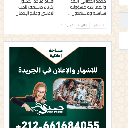
محمد الخطابي: النقد
افتتاح عيادة الدكتور
والمعارضة مسؤولية
زكرياء مستغفر للطب
سياسية ومستعدون…
النفسي وعلاج الإدمان
السابق
التالي
1 من 133