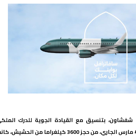
ة شفشاون، بتنسيق مع القيادة الجوية للدرك الملك
بتطوان، خلال الساعات الأولى من صباح يوم الأربعاء 4 مارس الجاري، من حجز 3600 كيلغراما من الحشيش،