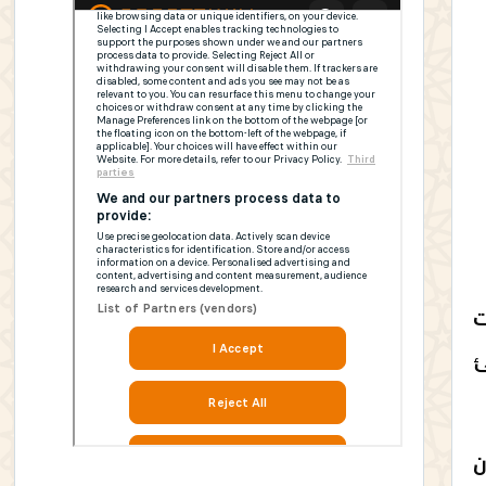
ت
ئ
ن تطوان