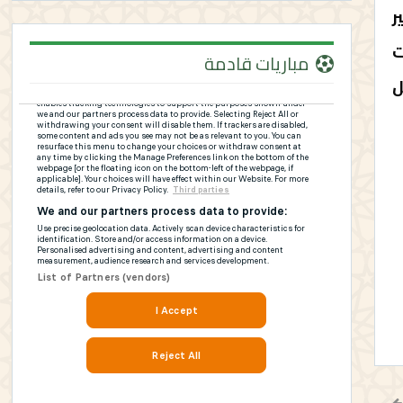
ر
ت
مباريات قادمة
ل