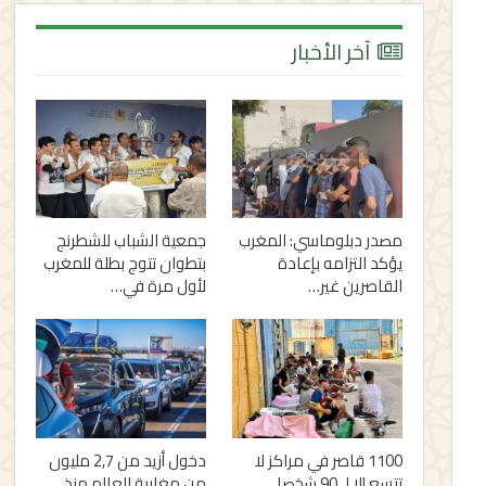
آخر الأخبار
مصدر دبلوماسي: المغرب
جمعية الشباب للشطرنج
يؤكد التزامه بإعادة
بتطوان تتوج بطلة للمغرب
القاصرين غير…
لأول مرة في…
1100 قاصر في مراكز لا
دخول أزيد من 2,7 مليون
تتسع إلا لـ 90 شخصا..
من مغاربة العالم منذ