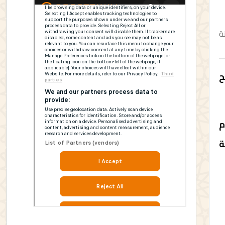
ة
لح
م
ة