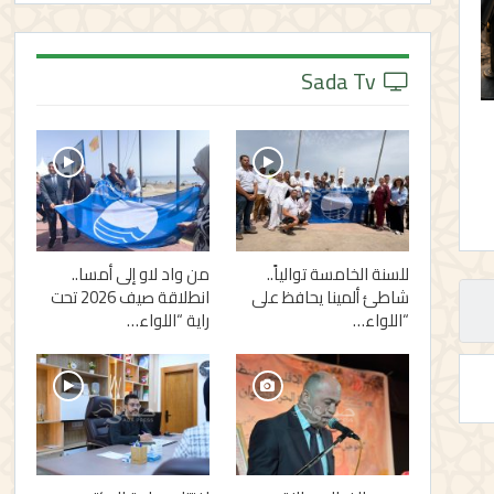
Sada Tv
للسنة الخامسة توالياً..
من واد لاو إلى أمسا..
شاطئ ألمينا يحافظ على
انطلاقة صيف 2026 تحت
“اللواء…
راية “اللواء…