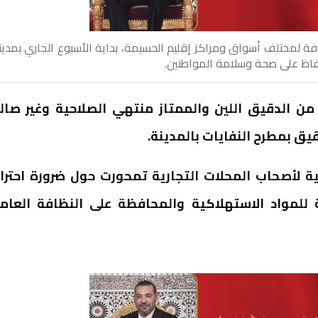
افة لمختلف أسواق ومراكز إقليم الحسيمة، بداية الأسبوع الجاري بمدين
فاظ على صحة وسلامة المواطنين.
ر محلي بأن الأمر يتعلق بحجز 225 كلغ من الدقيق اللين والممتاز منتهي الصلاحية وغير صا
يق بمطرح النفايات بالمدينة.
ة لأصحاب المحلات التجارية تمحورت حول ضرورة احترا
للمواد الاستهلاكية والمحافظة على النظافة العام