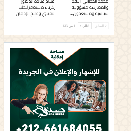
محمد الخطابي: النقد
افتتاح عيادة الدكتور
والمعارضة مسؤولية
زكرياء مستغفر للطب
سياسية ومستعدون…
النفسي وعلاج الإدمان
السابق
التالي
1 من 133