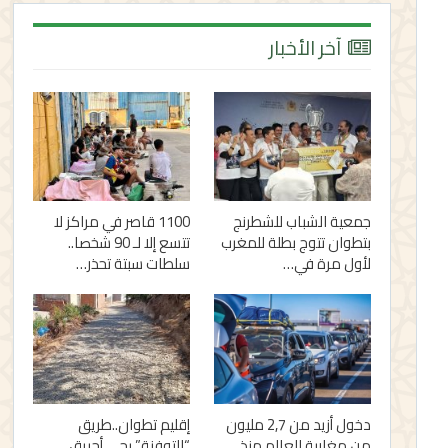
آخر الأخبار
جمعية الشباب للشطرنج
1100 قاصر في مراكز لا
بتطوان تتوج بطلة للمغرب
تتسع إلا لـ 90 شخصا..
لأول مرة في…
سلطات سبتة تحذر…
دخول أزيد من 2,7 مليون
إقليم تطوان..طريق
من مغاربة العالم منذ
“التوفنة” بحي أحريق