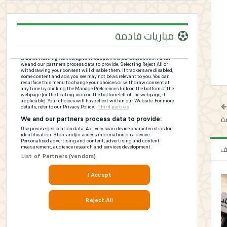
مباريات قادمة
ة
لف