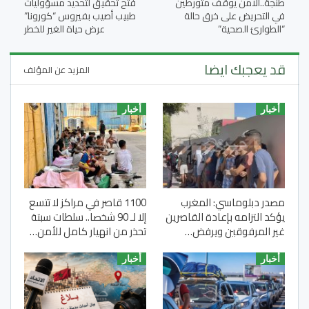
طنجة..الأمن يوقف متورطين
فتح تحقيق لتحديد مسؤوليات
في التحريض على خرق حالة
طبيب أصيب بفيروس “كورونا”
“الطوارئ الصحية”
عرض حياة الغير للخطر
قد يعجبك ايضا
المزيد عن المؤلف
أخبار
أخبار
مصدر دبلوماسي: المغرب
1100 قاصر في مراكز لا تتسع
يؤكد التزامه بإعادة القاصرين
إلا لـ 90 شخصا.. سلطات سبتة
غير المرفوقين ويرفض…
تحذر من انهيار كامل للأمن…
أخبار
أخبار