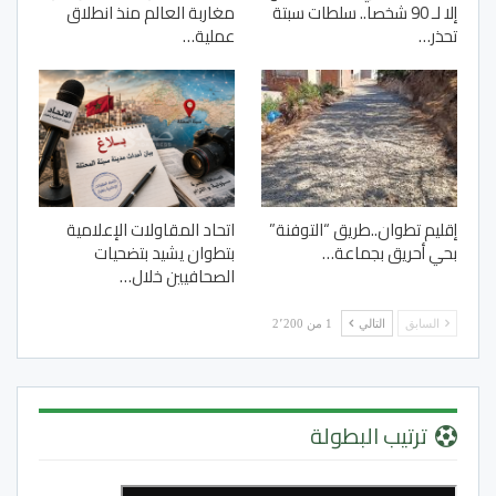
إلا لـ 90 شخصا.. سلطات سبتة
مغاربة العالم منذ انطلاق
تحذر…
عملية…
إقليم تطوان..طريق “التوفنة”
اتحاد المقاولات الإعلامية
بحي أحريق بجماعة…
بتطوان يشيد بتضحيات
الصحافيين خلال…
السابق
التالي
1 من 2٬200
ترتيب البطولة