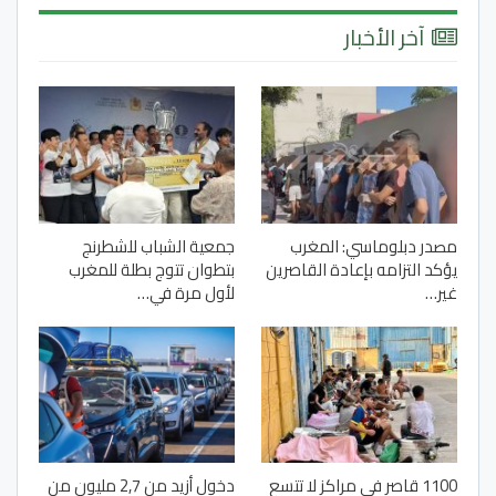
آخر الأخبار
مصدر دبلوماسي: المغرب
جمعية الشباب للشطرنج
يؤكد التزامه بإعادة القاصرين
بتطوان تتوج بطلة للمغرب
غير…
لأول مرة في…
1100 قاصر في مراكز لا تتسع
دخول أزيد من 2,7 مليون من