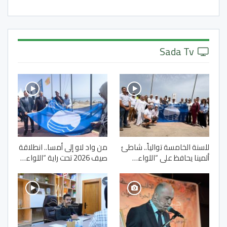
Sada Tv
للسنة الخامسة توالياً.. شاطئ
من واد لاو إلى أمسا.. انطلاقة
ألمينا يحافظ على “اللواء…
صيف 2026 تحت راية “اللواء…