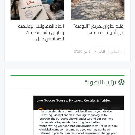
إقليم تطوان..طريق “التوفنة”
اتحاد المقاولات الإعلامية
بحي أحريق بجماعة…
بتطوان يشيد بتضحيات
الصحافيين خلال…
السابق
التالي
1 من 2٬200
ترتيب البطولة