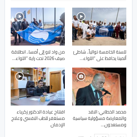
للسنة الخامسة توالياً.. شاطئ
من واد لاو إلى أمسا.. انطلاقة
ألمينا يحافظ على “اللواء…
صيف 2026 تحت راية “اللواء…
محمد الخطابي: النقد
افتتاح عيادة الدكتور زكرياء
والمعارضة مسؤولية سياسية
مستغفر للطب النفسي وعلاج
ومستعدون…
الإدمان