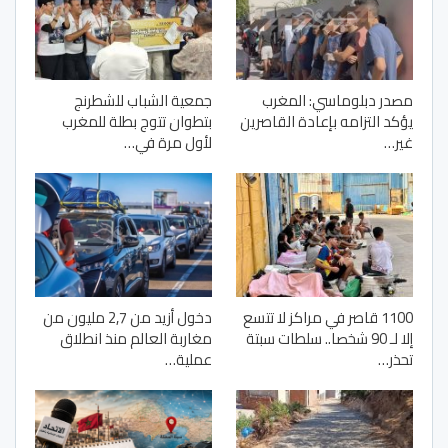
مصدر دبلوماسي: المغرب
جمعية الشباب للشطرنج
يؤكد التزامه بإعادة القاصرين
بتطوان تتوج بطلة للمغرب
غير…
لأول مرة في…
1100 قاصر في مراكز لا تتسع
دخول أزيد من 2,7 مليون من
إلا لـ 90 شخصا.. سلطات سبتة
مغاربة العالم منذ انطلاق
تحذر…
عملية…