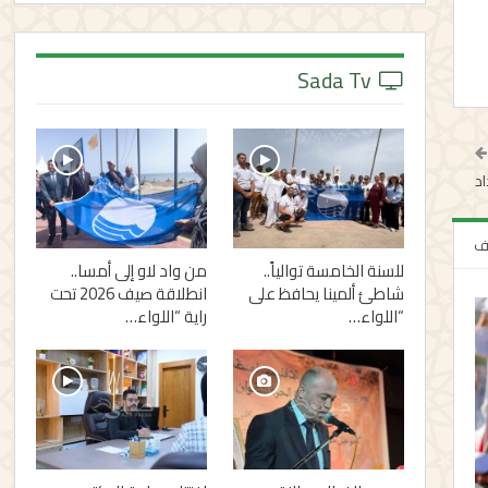
Sada Tv
د
لف
للسنة الخامسة توالياً..
من واد لاو إلى أمسا..
شاطئ ألمينا يحافظ على
انطلاقة صيف 2026 تحت
“اللواء…
راية “اللواء…