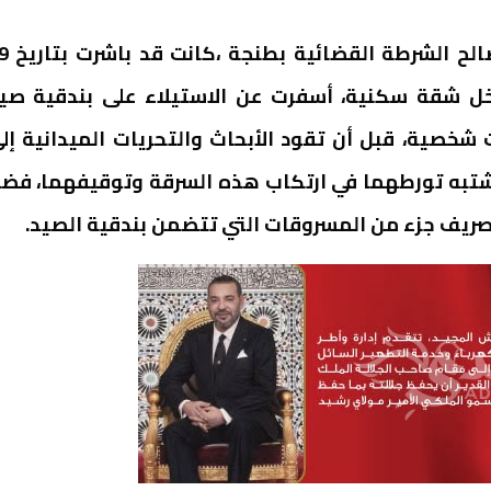
واوضح بلاغ للمديرية العامة للامن الوط
اخل شقة سكنية، أسفرت عن الاستيلاء على بندقية صي
صية، قبل أن تقود الأبحاث والتحريات الميدانية إل
تبه تورطهما في ارتكاب هذه السرقة وتوقيفهما، فضل
ريف جزء من المسروقات التي تتضمن بندقية الصيد.