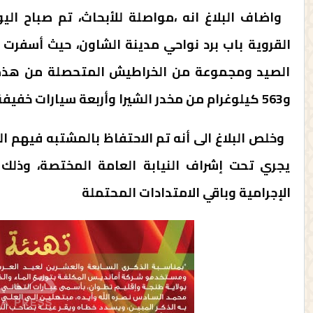
واضاف البلاغ انه ،مواصلة للأبحاث، تم صباح اليو
القروية باب برد نواحي مدينة الشاون، حيث أسفرت 
و563 كيلوغرام من مخدر الشيرا وأربعة سيارات خفيفة أخرى تحمل لوحات ترقيم مزورة.
وخلص البلاغ الى أنه تم الاحتفاظ بالمشتبه فيهم ا
يجري تحت إشراف النيابة العامة المختصة، وذلك
الإجرامية وباقي الامتدادات المحتملة