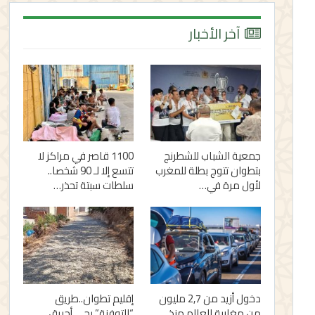
آخر الأخبار
جمعية الشباب للشطرنج
1100 قاصر في مراكز لا
بتطوان تتوج بطلة للمغرب
تتسع إلا لـ 90 شخصا..
لأول مرة في…
سلطات سبتة تحذر…
دخول أزيد من 2,7 مليون
إقليم تطوان..طريق
من مغاربة العالم منذ
“التوفنة” بحي أحريق