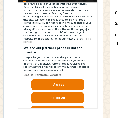
ني ،أن مصالح الشرطة القضائية بطنجة ،كانت قد باشرت بتاريخ 09
د
ى
ا