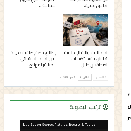
انطلاق عملية…
بجماعة…
اتحاد المقاولات الإعلامية
إطلاق حصة إضافية جديدة
بتطوان يشيد بتضحيات
من الدعم الاستثنائي
الصحافيين خلال…
المباشر لمهنيي…
السابق
التالي
1 من 2٬200
ة
ص
ترتيب البطولة
ر