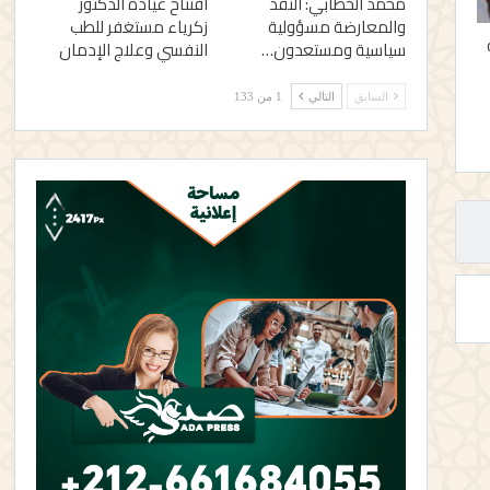
محمد الخطابي: النقد
افتتاح عيادة الدكتور
والمعارضة مسؤولية
زكرياء مستغفر للطب
سياسية ومستعدون…
النفسي وعلاج الإدمان
السابق
التالي
1 من 133