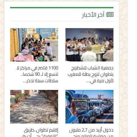
آخر الأخبار
جمعية الشباب للشطرنج
1100 قاصر في مراكز لا
بتطوان تتوج بطلة للمغرب
تتسع إلا لـ 90 شخصا..
لأول مرة في…
سلطات سبتة تحذر…
دخول أزيد من 2,7 مليون
إقليم تطوان..طريق
من مغاربة العالم منذ
“التوفنة” بحي أحريق