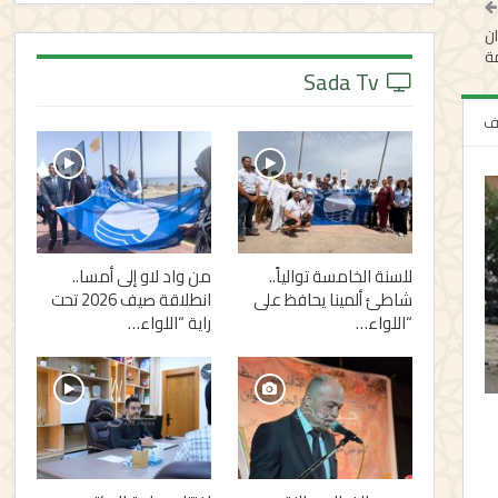
 تطوان
ة
Sada Tv
لف
للسنة الخامسة توالياً..
من واد لاو إلى أمسا..
شاطئ ألمينا يحافظ على
انطلاقة صيف 2026 تحت
“اللواء…
راية “اللواء…