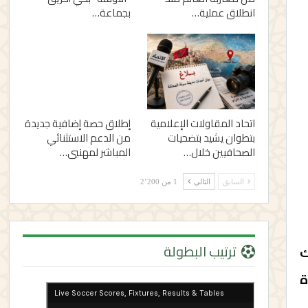
انطلاق عملية…
بجماعة…
اتحاد المقاولات الإعلامية
إطلاق حصة إضافية جديدة
بتطوان يشيد بتضحيات
من الدعم الاستثنائي
الصحافيين خلال…
المباشر لمهنيي…
السابق
التالي
1 من 2٬200
ترتيب البطولة
ك
ة