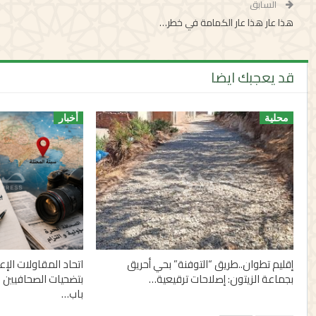
السابق
هذا عار هذا عار الكمامة في خطر…
قد يعجبك ايضا
محلية
أخبار
إقليم تطوان..طريق “التوفنة” بحي أحريق
اتحاد المقاولات الإ
بجماعة الزيتون: إصلاحات ترقيعية…
بتضحيات الصحافيين 
باب…