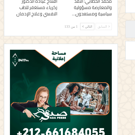
محمد الخطابي: النقد
افتتاح عيادة الدكتور
والمعارضة مسؤولية
زكرياء مستغفر للطب
سياسية ومستعدون…
النفسي وعلاج الإدمان
السابق
التالي
1 من 133