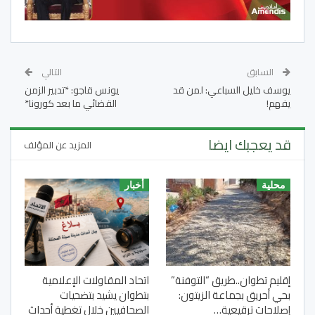
السابق
التالي
يوسف خليل السباعي: لمن قد
يونس قاجو: *تدبير الزمن
يفهم!
القضائي ما بعد كورونا*
قد يعجبك ايضا
المزيد عن المؤلف
محلية
أخبار
إقليم تطوان..طريق “التوفنة”
اتحاد المقاولات الإعلامية
بحي أحريق بجماعة الزيتون:
بتطوان يشيد بتضحيات
إصلاحات ترقيعية…
الصحافيين خلال تغطية أحداث