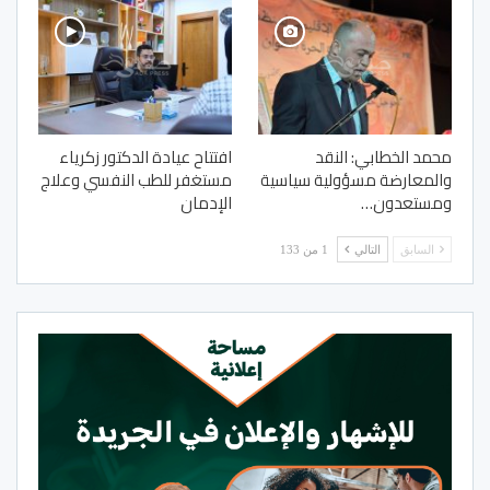
محمد الخطابي: النقد
افتتاح عيادة الدكتور زكرياء
والمعارضة مسؤولية سياسية
مستغفر للطب النفسي وعلاج
ومستعدون…
الإدمان
السابق
التالي
1 من 133