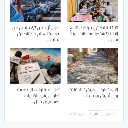
1100 قاصر في مراكز لا تتسع
دخول أزيد من 2,7 مليون من
إلا لـ 90 شخصا.. سلطات سبتة
مغاربة العالم منذ انطلاق
تحذر…
عملية…
إقليم تطوان..طريق “التوفنة”
اتحاد المقاولات الإعلامية
بحي أحريق بجماعة…
بتطوان يشيد بتضحيات
الصحافيين خلال…
السابق
التالي
1 من 2٬200