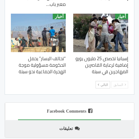
معبر باب…
أخبار
أخبار
إسبانيا تخصص 25 مليون يورو
“تحالف اليسار” يحمل
إضافية لرعاية القاصرين
الحكومة مسؤولية موجة
المهاجرين في سبتة
الهجرة الجماعية نحو سبتة
السابق
التالي
Facebook Comments
تعليقات