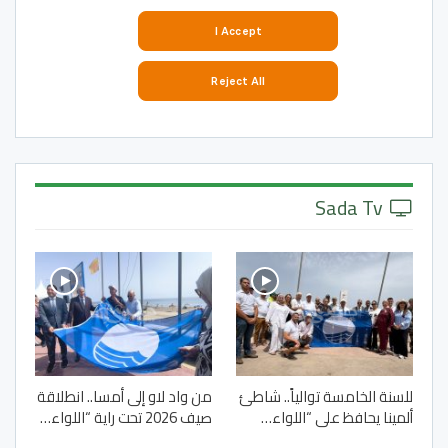
Sada Tv
للسنة الخامسة توالياً.. شاطئ
من واد لاو إلى أمسا.. انطلاقة
ألمينا يحافظ على “اللواء…
صيف 2026 تحت راية “اللواء…