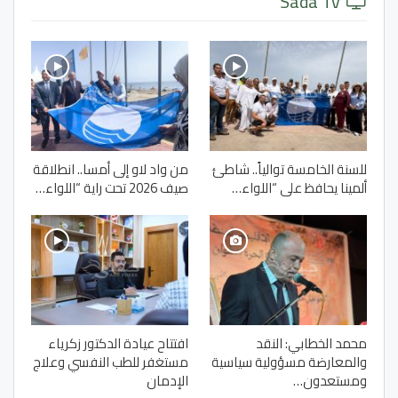
Sada Tv
للسنة الخامسة توالياً.. شاطئ
من واد لاو إلى أمسا.. انطلاقة
ألمينا يحافظ على “اللواء…
صيف 2026 تحت راية “اللواء…
محمد الخطابي: النقد
افتتاح عيادة الدكتور زكرياء
والمعارضة مسؤولية سياسية
مستغفر للطب النفسي وعلاج
ومستعدون…
الإدمان