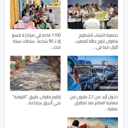
جمعية الشباب للشطرنج
1100 قاصر في مراكز لا تتسع
بتطوان تتوج بطلة للمغرب
إلا لـ 90 شخصا.. سلطات سبتة
لأول مرة في…
تحذر…
دخول أزيد من 2,7 مليون من
إقليم تطوان..طريق “التوفنة”
مغاربة العالم منذ انطلاق
بحي أحريق بجماعة…
عملية…