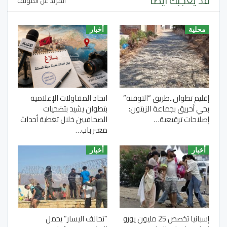
قد يعجبك ايضا
المزيد عن المؤلف
محلية
أخبار
إقليم تطوان..طريق “التوفنة”
اتحاد المقاولات الإعلامية
بحي أحريق بجماعة الزيتون:
بتطوان يشيد بتضحيات
إصلاحات ترقيعية…
الصحافيين خلال تغطية أحداث
معبر باب…
أخبار
أخبار
إسبانيا تخصص 25 مليون يورو
“تحالف اليسار” يحمل