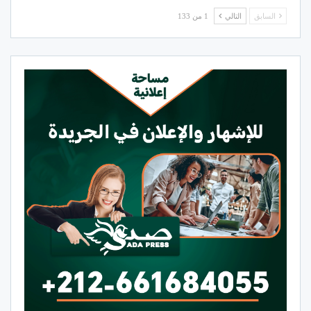
السابق
التالي
1 من 133