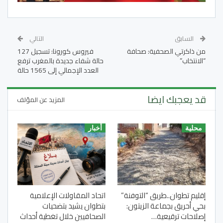
السابق
التالي
من ذاكرتي الصحفية: صحافة
فيروس كورونا: تسجيل 127
“الانتخاب”
حالة شفاء جديدة بالمغرب ترفع
العدد الإجمالي إلى 1565 حالة
قد يعجبك ايضا
المزيد عن المؤلف
محلية
أخبار
إقليم تطوان..طريق “التوفنة”
اتحاد المقاولات الإعلامية
بحي أحريق بجماعة الزيتون:
بتطوان يشيد بتضحيات
إصلاحات ترقيعية…
الصحافيين خلال تغطية أحداث