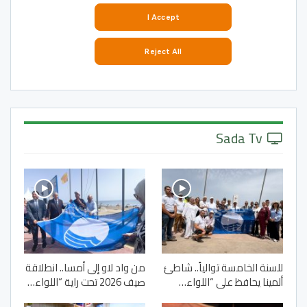
Sada Tv
للسنة الخامسة توالياً.. شاطئ
من واد لاو إلى أمسا.. انطلاقة
ألمينا يحافظ على “اللواء…
صيف 2026 تحت راية “اللواء…