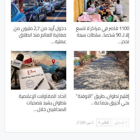
1100 قاصر في مراكز لا تتسع
دخول أزيد من 2,7 مليون من
إلا لـ 90 شخصا.. سلطات سبتة
مغاربة العالم منذ انطلاق
تحذر…
عملية…
إقليم تطوان..طريق “التوفنة”
اتحاد المقاولات الإعلامية
بحي أحريق بجماعة…
بتطوان يشيد بتضحيات
الصحافيين خلال…
السابق
التالي
1 من 2٬200