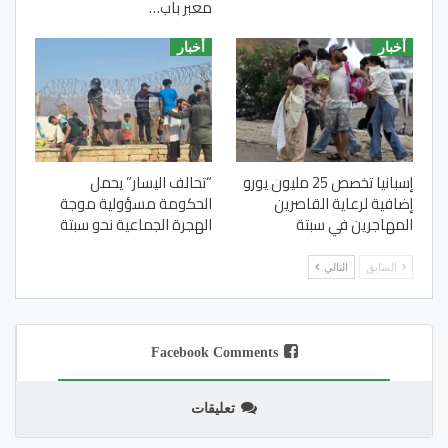
معبر باب…
أخبار
أخبار
إسبانيا تخصص 25 مليون يورو
“تحالف اليسار” يحمل
إضافية لرعاية القاصرين
الحكومة مسؤولية موجة
المهاجرين في سبتة
الهجرة الجماعية نحو سبتة
السابق
التالي
Facebook Comments
تعليقات