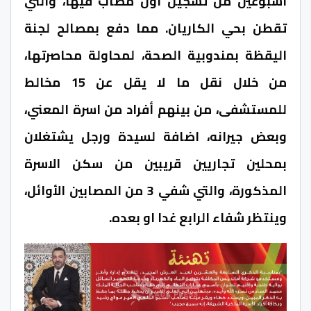
اسبوعين من تسجيل أول مصاب فيها، والتي
تقطن بحي الكاريان. مما دفع بمصالح لجنة
اليقظة بمندوبية الصحة، لمحاولة محاصرتها،
من خلال نقل ما لا يقل عن 15 مخالط
للمستشفى، من بينهم أفراد من اسرة المعني،
وبعض جيرانه، اضافة لسيدة ورجل يشتغلان
بمحلين تجاريين قريبين من سكن الاسرة
المذكورة، والتي شفي 3 من المصابين الأوائل،
وينتظر شفاء الرابع غدا او بعده.