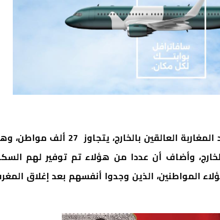
كشف رئيس الحكومة سعد الدين العثماني، ان عدد المغاربة العالقين بالخارج، يتجاوز 27 ألف موا
لخارج، وأضاف أن عددا من هؤلاء تم توفير لهم السك
ؤلاء المواطنين، الذين وجدوا أنفسهم بعد إغلاق المغر