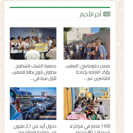
آخر الأخبار
مصدر دبلوماسي: المغرب
جمعية الشباب للشطرنج
يؤكد التزامه بإعادة
بتطوان تتوج بطلة للمغرب
القاصرين غير…
لأول مرة في…
1100 قاصر في مراكز لا
دخول أزيد من 2,7 مليون
تتسع إلا لـ 90 شخصا..
من مغاربة العالم منذ