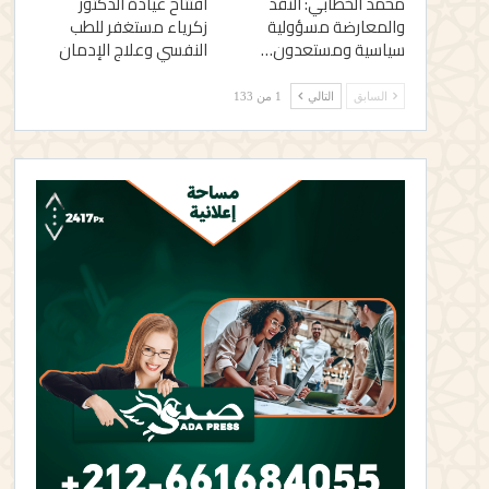
محمد الخطابي: النقد
افتتاح عيادة الدكتور
والمعارضة مسؤولية
زكرياء مستغفر للطب
سياسية ومستعدون…
النفسي وعلاج الإدمان
السابق
التالي
1 من 133