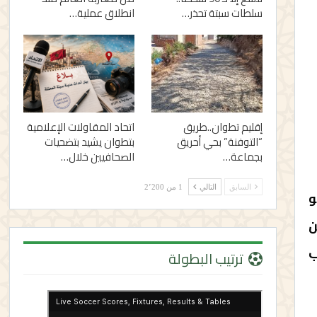
سلطات سبتة تحذر…
انطلاق عملية…
إقليم تطوان..طريق
اتحاد المقاولات الإعلامية
“التوفنة” بحي أحريق
بتطوان يشيد بتضحيات
بجماعة…
الصحافيين خلال…
السابق
التالي
1 من 2٬200
طن، وهو
ن
ب
ترتيب البطولة