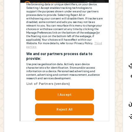
ي
ه
أن
.