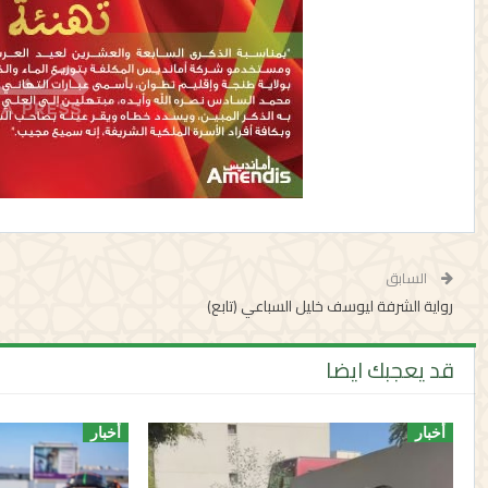
السابق
رواية الشرفة ليوسف خليل السباعي (تابع)
قد يعجبك ايضا
أخبار
أخبار