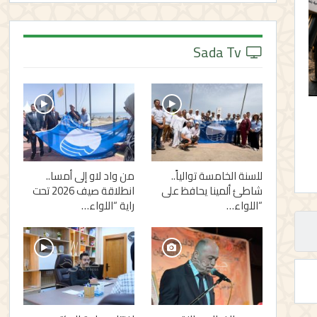
Sada Tv
للسنة الخامسة توالياً..
من واد لاو إلى أمسا..
شاطئ ألمينا يحافظ على
انطلاقة صيف 2026 تحت
“اللواء…
راية “اللواء…