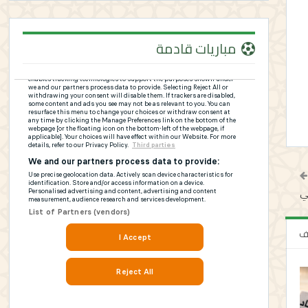
مباريات قادمة
ني
لف