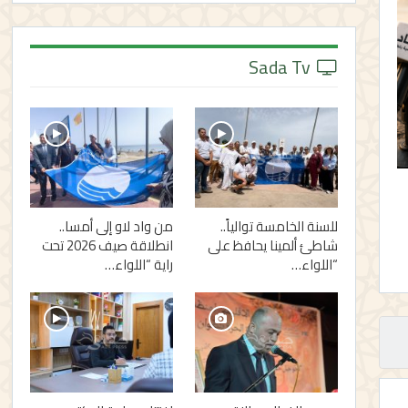
Sada Tv
للسنة الخامسة توالياً..
من واد لاو إلى أمسا..
شاطئ ألمينا يحافظ على
انطلاقة صيف 2026 تحت
“اللواء…
راية “اللواء…