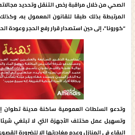
الصحي من خلال مراقبة رخص التنقل وتحديد مجالاته، و
المرتبطة بذلك طبقا للقانون المعمول به، وكذل
“كورونا”، إلى حين استصدار قرار رفع الحجر وعودة الح
وتدعو السلطات العمومية ساكنة مدينة تطوان إل
وتسهيل عمل مختلف الأجهزة التي لا تبتغي شيئا غ
البقاء في المنازل وعدم مغادرتها إلا للضرورة القصو