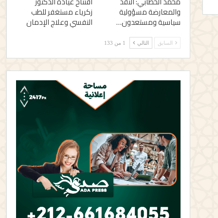
محمد الخطابي: النقد
افتتاح عيادة الدكتور
والمعارضة مسؤولية
زكرياء مستغفر للطب
سياسية ومستعدون…
النفسي وعلاج الإدمان
السابق
التالي
1 من 133