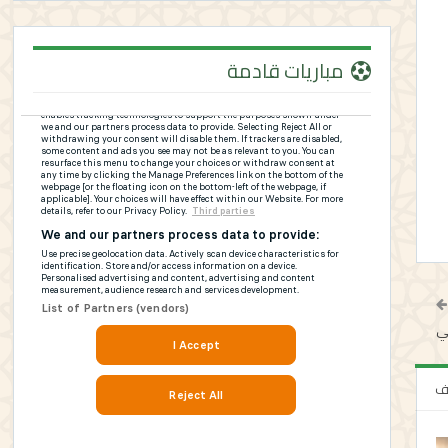
مباريات قادمة
ي
لف