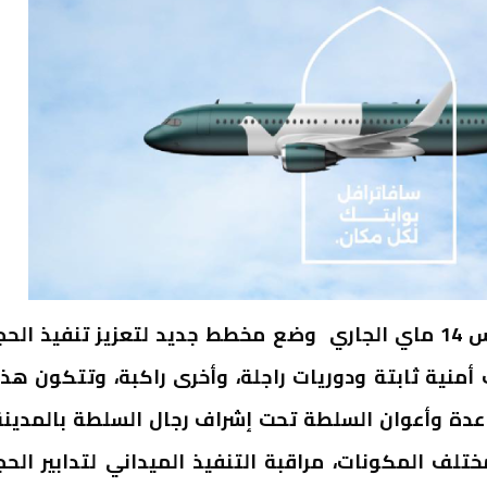
تفعيلا لتوجيهات وزارية وإقليمية، تم اليوم الخميس 14 ماي الجاري وضع مخطط جديد لتعزيز تنفيذ الح
منية ثابتة ودوريات راجلة، وأخرى راكبة، وتتكون هذ
عدة وأعوان السلطة تحت إشراف رجال السلطة بالمدينة
ف المكونات، مراقبة التنفيذ الميداني لتدابير الحج