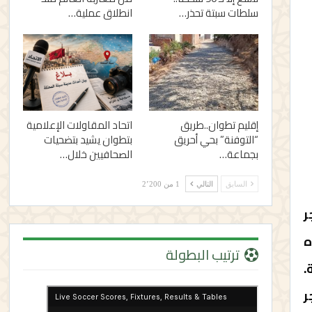
سلطات سبتة تحذر…
انطلاق عملية…
إقليم تطوان..طريق
اتحاد المقاولات الإعلامية
“التوفنة” بحي أحريق
بتطوان يشيد بتضحيات
بجماعة…
الصحافيين خلال…
السابق
التالي
1 من 2٬200
جر
ه
ترتيب البطولة
.
ر