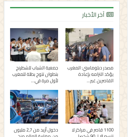
آخر الأخبار
مصدر دبلوماسي: المغرب
جمعية الشباب للشطرنج
يؤكد التزامه بإعادة
بتطوان تتوج بطلة للمغرب
القاصرين غير…
لأول مرة في…
1100 قاصر في مراكز لا
دخول أزيد من 2,7 مليون
تتسع إلا لـ 90 شخصا..
من مغاربة العالم منذ