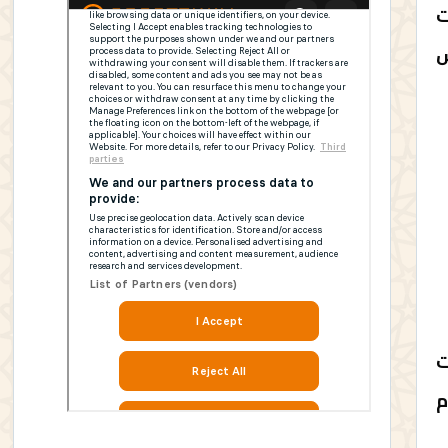
ت
س
ت
م