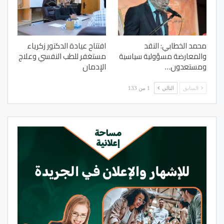
محمد الخطابي: النقد
افتتاح عيادة الدكتور زكرياء
والمعارضة مسؤولية سياسية
مستغفر للطب النفسي وعلاج
ومستعدون…
الإدمان
السابق
التالي
1 من 133