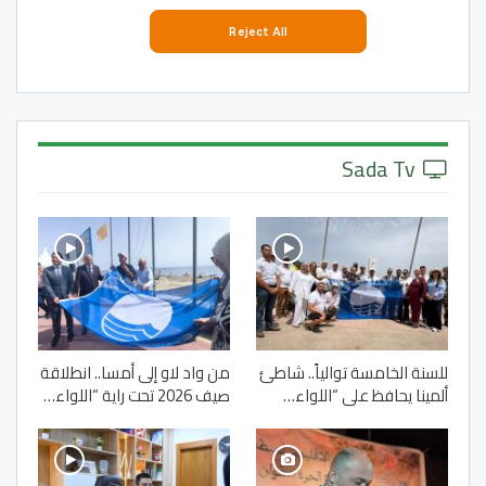
Sada Tv
للسنة الخامسة توالياً.. شاطئ
من واد لاو إلى أمسا.. انطلاقة
ألمينا يحافظ على “اللواء…
صيف 2026 تحت راية “اللواء…