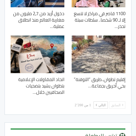
1100 قاصر في مراكز لا تتسع
دخول أزيد من 2,7 مليون من
إلا لـ 90 شخصا.. سلطات سبتة
مغاربة العالم منذ انطلاق
تحذر…
عملية…
إقليم تطوان..طريق “التوفنة”
اتحاد المقاولات الإعلامية
بحي أحريق بجماعة…
بتطوان يشيد بتضحيات
الصحافيين خلال…
السابق
التالي
1 من 2٬200
ترتيب البطولة