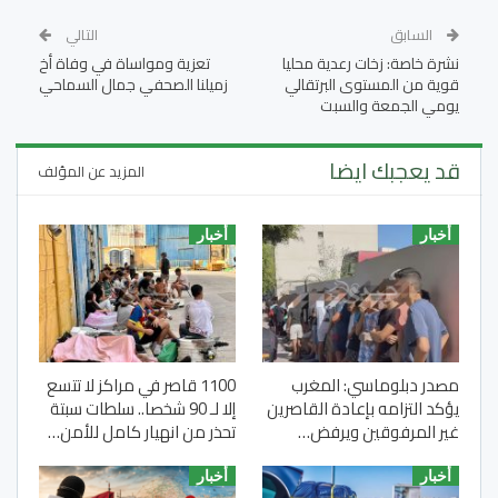
السابق
التالي
نشرة خاصة: زخات رعدية محليا
تعزية ومواساة في وفاة أخ
قوية من المستوى البرتقالي
زميلنا الصحفي جمال السماحي
يومي الجمعة والسبت
قد يعجبك ايضا
المزيد عن المؤلف
أخبار
أخبار
مصدر دبلوماسي: المغرب
1100 قاصر في مراكز لا تتسع
يؤكد التزامه بإعادة القاصرين
إلا لـ 90 شخصا.. سلطات سبتة
غير المرفوقين ويرفض…
تحذر من انهيار كامل للأمن…
أخبار
أخبار