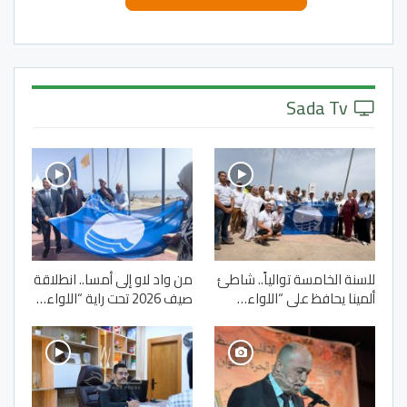
Sada Tv
للسنة الخامسة توالياً.. شاطئ
من واد لاو إلى أمسا.. انطلاقة
ألمينا يحافظ على “اللواء…
صيف 2026 تحت راية “اللواء…