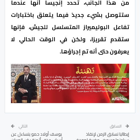
من هذا الجانب، تحدد إنجيسا أنها عندما
ستتوصل بشيء جديدً فيما يتعلق باختبارات
تفاعل البوليميراز المتسلسل للجيش، فإنها
ستقدم تقريرًا، ولكن في الوقت الحالي لا
يعرفون حتى أنه تم إجراؤها.
السابق
التالي
إيطاليا تسابق الزمن لإنقاذ
يوسف أولاد حمو يتساءل عن
سياحتها وعروض مغرية لعودة
أسباب حذف أثمنة ركن العربات