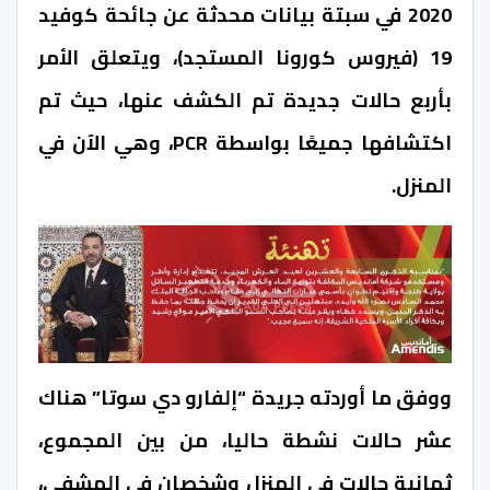
2020 في سبتة بيانات محدثة عن جائحة كوفيد
19 (فيروس كورونا المستجد)، ويتعلق الأمر
بأربع حالات جديدة تم الكشف عنها، حيث تم
اكتشافها جميعًا بواسطة PCR، وهي الآن في
المنزل.
ووفق ما أوردته جريدة “إلفارو دي سوتا” هناك
عشر حالات نشطة حاليا، من بين المجموع،
ثمانية حالات في المنزل وشخصان في المشفى،