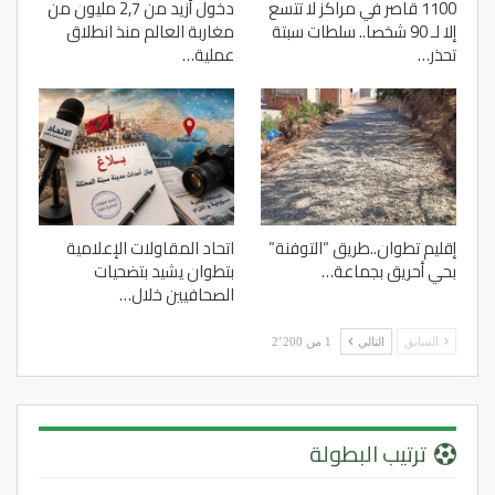
1100 قاصر في مراكز لا تتسع
دخول أزيد من 2,7 مليون من
إلا لـ 90 شخصا.. سلطات سبتة
مغاربة العالم منذ انطلاق
تحذر…
عملية…
إقليم تطوان..طريق “التوفنة”
اتحاد المقاولات الإعلامية
بحي أحريق بجماعة…
بتطوان يشيد بتضحيات
الصحافيين خلال…
السابق
التالي
1 من 2٬200
ترتيب البطولة