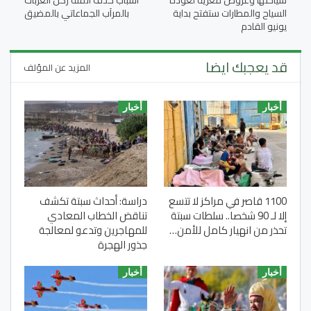
السياح والمطارات ستفتح بداية
بالمرآب الجماعاتي بالمضيق
يونيو القادم
قد يعجبك ايضا
المزيد عن المؤلف
أخبار
أخبار
1100 قاصر في مراكز لا تتسع
دراسة: أحداث سبتة تكشف
إلا لـ 90 شخصا.. سلطات سبتة
تناقض الخطاب المعادي
تحذر من انهيار كامل للأمن…
للمهاجرين وتدعو لمعالجة
جذور الهجرة
أخبار
أخبار