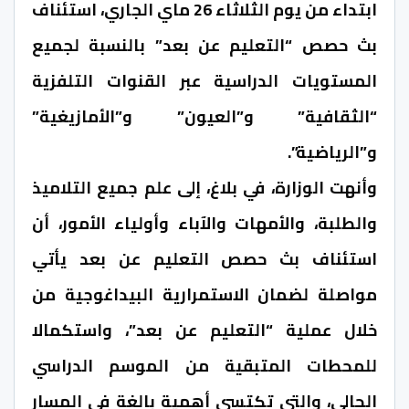
ابتداء من يوم الثلاثاء 26 ماي الجاري، استئناف
بث حصص “التعليم عن بعد” بالنسبة لجميع
المستويات الدراسية عبر القنوات التلفزية
“الثقافية” و”العيون” و”الأمازيغية”
و”الرياضية”.
وأنهت الوزارة، في بلاغ، إلى علم جميع التلاميذ
والطلبة، والأمهات والآباء وأولياء الأمور، أن
استئناف بث حصص التعليم عن بعد يأتي
مواصلة لضمان الاستمرارية البيداغوجية من
خلال عملية “التعليم عن بعد”، واستكمالا
للمحطات المتبقية من الموسم الدراسي
الحالي، والتي تكتسي أهمية بالغة في المسار