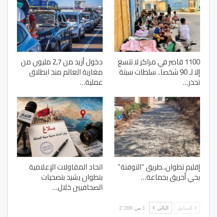
1100 قاصر في مراكز لا تتسع
دخول أزيد من 2,7 مليون من
إلا لـ 90 شخصا.. سلطات سبتة
مغاربة العالم منذ انطلاق
تحذر…
عملية…
إقليم تطوان..طريق “التوفنة”
اتحاد المقاولات الإعلامية
بحي أحريق بجماعة…
بتطوان يشيد بتضحيات
الصحافيين خلال…
السابق
التالي
1 من 2٬200