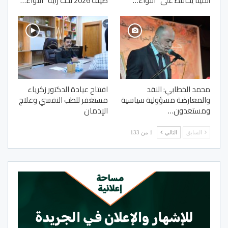
ألمينا يحافظ على “اللواء…
صيف 2026 تحت راية “اللواء…
محمد الخطابي: النقد
افتتاح عيادة الدكتور زكرياء
والمعارضة مسؤولية سياسية
مستغفر للطب النفسي وعلاج
ومستعدون…
الإدمان
السابق
التالي
1 من 133