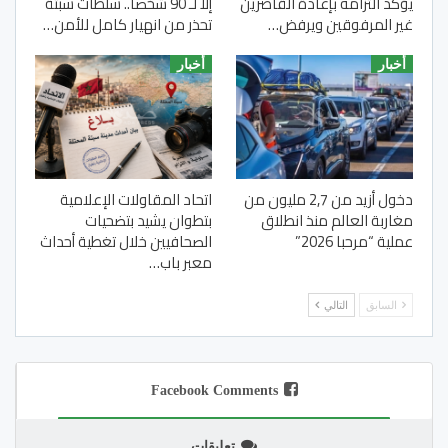
يؤكد التزامه بإعادة القاصرين
إلا لـ 90 شخصا.. سلطات سبتة
غير المرفوقين ويرفض…
تحذر من انهيار كامل للأمن…
أخبار
أخبار
دخول أزيد من 2,7 مليون من
اتحاد المقاولات الإعلامية
مغاربة العالم منذ انطلاق
بتطوان يشيد بتضحيات
عملية “مرحبا 2026”
الصحافيين خلال تغطية أحداث
معبر باب…
السابق
التالي
Facebook Comments
تعليقات