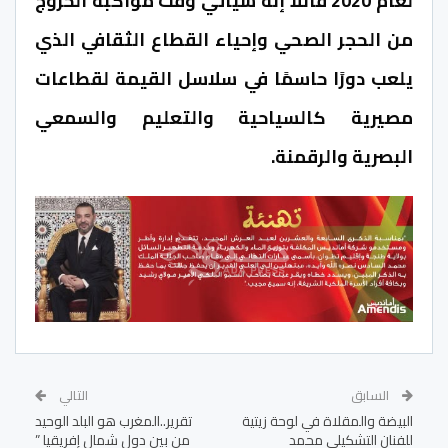
لعام 2020 قائلا إنه سيأتي وقت مواكبة⁩ الخروج
من الحجر الصحي وإحياء القطاع الثقافي الذي
يلعب دورًا حاسمًا في سلاسل القيمة لقطاعات
مصيرية كالسياحية والتعليم والسمعي
البصرية والرقمنة.
السابق
التالي
البيضة والمقلاة في لوحة زيتية
تقرير..المغرب هو البلد الوحيد
للفنان التشكيلي محمد
من بين دول شمال إفريقيا ”