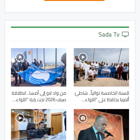
Sada Tv
للسنة الخامسة توالياً.. شاطئ
من واد لاو إلى أمسا.. انطلاقة
ألمينا يحافظ على “اللواء…
صيف 2026 تحت راية “اللواء…