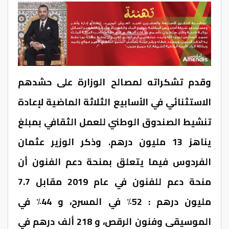
وقدم تشكراته لمصالح الوزارة على حشدهم
الاستثنائي في الأسابيع الثلاثة الماضية لإعادة
تنشيط الصندوق الوطني للعمل الثقافي بمبلغ
يناهز 13 مليون درهم. وذكر الوزير عثمان
الفردوس فيما يتعلق بمنحة دعم الفنون أن
منحة دعم للفنون في عام 2019 مقابل 7.7
مليون درهم : 52٪ في المسرح، و 44٪ في
الموسيقى وفنون الرقص، و 218 ألف درهم في