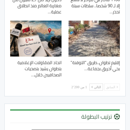
إلا لـ 90 شخصا.. سلطات سبتة
مغاربة العالم منذ انطلاق
تحذر…
عملية…
إقليم تطوان..طريق “التوفنة”
اتحاد المقاولات الإعلامية
بحي أحريق بجماعة…
بتطوان يشيد بتضحيات
الصحافيين خلال…
السابق
التالي
1 من 2٬200
ترتيب البطولة