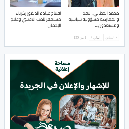
محمد الخطابي: النقد
افتتاح عيادة الدكتور زكرياء
والمعارضة مسؤولية سياسية
مستغفر للطب النفسي وعلاج
ومستعدون…
الإدمان
السابق
التالي
1 من 133