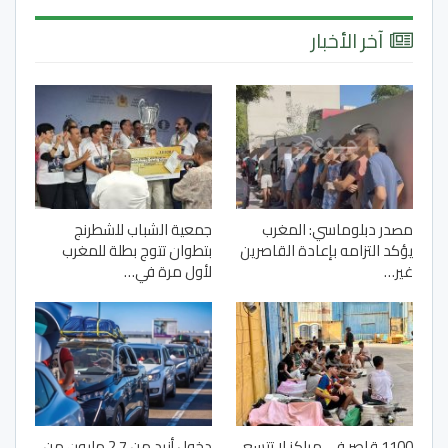
آخر الأخبار
مصدر دبلوماسي: المغرب
جمعية الشباب للشطرنج
يؤكد التزامه بإعادة القاصرين
بتطوان تتوج بطلة للمغرب
غير…
لأول مرة في…
1100 قاصر في مراكز لا تتسع
دخول أزيد من 2,7 مليون من