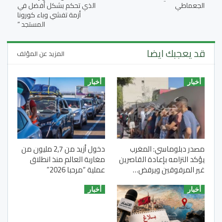
الجعماطي
الذي تحكم بشكل أفضل في
أزمة تفشي وباء كورونا
المستجد ”
قد يعجبك ايضا
المزيد عن المؤلف
أخبار
أخبار
مصدر دبلوماسي: المغرب
دخول أزيد من 2,7 مليون من
يؤكد التزامه بإعادة القاصرين
مغاربة العالم منذ انطلاق
غير المرفوقين ويرفض…
عملية “مرحبا 2026”
أخبار
أخبار