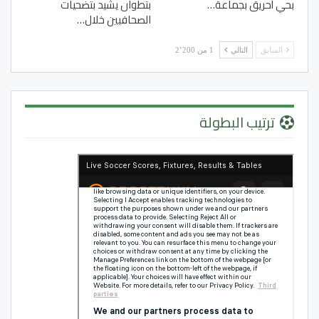
بحي أحريق بجماعة…
بتطوان يشيد بتضحيات
الصحافيين خلال…
السابق
التالي
1 من 2٬200
ترتيب البطولة