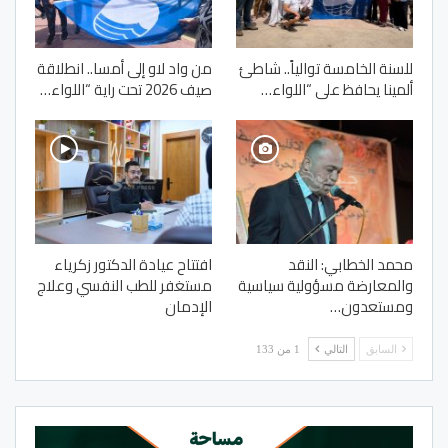
للسنة الخامسة توالياً.. شاطئ
من واد لاو إلى أمسا.. انطلاقة
ألمينا يحافظ على “اللواء…
صيف 2026 تحت راية “اللواء…
محمد الخطابي: النقد
افتتاح عيادة الدكتور زكرياء
والمعارضة مسؤولية سياسية
مستغفر للطب النفسي وعلاج
ومستعدون…
الإدمان
السابق
التالي
1 من 133