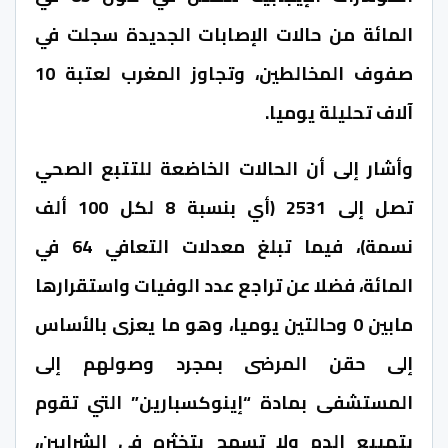
المائة من حالات الإصابات الجديدة سجلت في
صفوف المخالطين، وتجاوز المغرب لعتبة 10
آلاف تحليلة يوميا.
وأشار إلى أن الحالات الخاضعة للتتبع الصحي
تصل إلى 2531 (أي بنسبة 8 لكل 100 ألف
نسمة)، فيما تبلغ معدلات التعافي 64 في
المائة، فضلا عن تراجع عدد الوفيات واستقرارها
مابين 0 وحالتين يوميا، وهو ما يعزى بالأساس
إلى حقن المرضى بمجرد وصولهم إلى
المستشفى بمادة “إينوكسبارين” التي تقوم
بتمييع الدم ولا تسمح بتخثره في الشرايين،