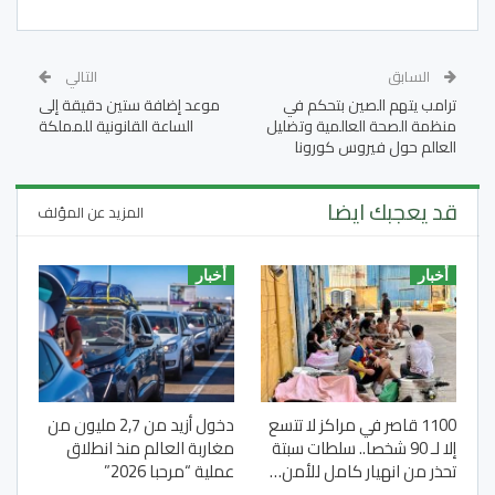
السابق
التالي
ترامب يتهم الصين بتحكم في
موعد إضافة ستين دقيقة إلى
منظمة الصحة العالمية وتضليل
الساعة القانونية للمملكة
العالم حول فيروس كورونا
قد يعجبك ايضا
المزيد عن المؤلف
أخبار
أخبار
1100 قاصر في مراكز لا تتسع
دخول أزيد من 2,7 مليون من
إلا لـ 90 شخصا.. سلطات سبتة
مغاربة العالم منذ انطلاق
تحذر من انهيار كامل للأمن…
عملية “مرحبا 2026”