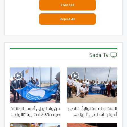
Sada Tv
للسنة الخامسة توالياً.. شاطئ
من واد لاو إلى أمسا.. انطلاقة
ألمينا يحافظ على “اللواء…
صيف 2026 تحت راية “اللواء…