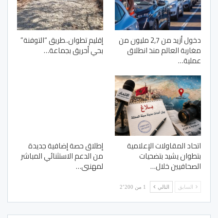
دخول أزيد من 2,7 مليون من
إقليم تطوان..طريق “التوفنة”
مغاربة العالم منذ انطلاق
بحي أحريق بجماعة…
عملية…
اتحاد المقاولات الإعلامية
إطلاق حصة إضافية جديدة
بتطوان يشيد بتضحيات
من الدعم الاستثنائي المباشر
الصحافيين خلال…
لمهنيي…
السابق
التالي
1 من 2٬200