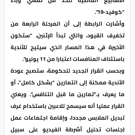
الأسابيع الماضية للحد من تفشي وباء
“كوفيد-19”.
وأشارت الرابطة إلى أن المرحلة الرابعة من
تخفيف القيود، والتي تبدأ الإثنين، “ستكون
الأخيرة في هذا المسار الذي سيتيح للأندية
باستئناف المنافسات اعتبارا من 11 يونيو”.
وبحسب القرار الجديد للحكومة، ستصبح عودة
الأندية ممكنة إلى التمارين “بشكل كامل”، أو
ما يعرف بـ”تمارين ما قبل التنافس”. ويعني
القرار عمليا أنه سيسمح للاعبين باستخدام غرف
تبديل الملابس مجددا، وإقامة اجتماعات عمل
(جلسات تحليل أشرطة الفيديو على سبيل