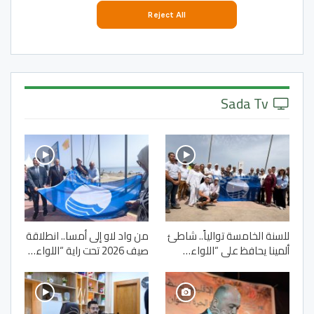
Sada Tv
للسنة الخامسة توالياً.. شاطئ
من واد لاو إلى أمسا.. انطلاقة
ألمينا يحافظ على “اللواء…
صيف 2026 تحت راية “اللواء…