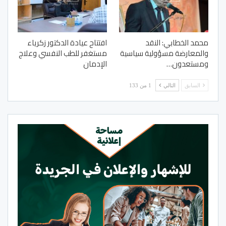
محمد الخطابي: النقد
افتتاح عيادة الدكتور زكرياء
والمعارضة مسؤولية سياسية
مستغفر للطب النفسي وعلاج
ومستعدون…
الإدمان
السابق
التالي
1 من 133