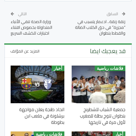
السابق
التالي
زنقة زنقة.. ادعمار يتسبب في
وزارة الصحة تنفي الأنباء
“مجزرة” في حق الكلاب الضالة
المتداولة بخصوص اقتناء
والقطط بتطوان
اختبارات للكشف السريع
قد يعجبك ايضا
المزيد عن المؤلف
فلاشات رياضية
أخبار
جمعية الشباب للشطرنج
اتحاد طنجة يعلن مواجهة
بتطوان تتوج بطلة للمغرب
برشلونة في ملعب ابن
لأول مرة في تاريخها
بطوطة
أخبار
فلاشات رياضية