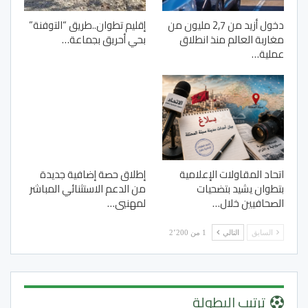
دخول أزيد من 2,7 مليون من
إقليم تطوان..طريق “التوفنة”
مغاربة العالم منذ انطلاق
بحي أحريق بجماعة…
عملية…
اتحاد المقاولات الإعلامية
إطلاق حصة إضافية جديدة
بتطوان يشيد بتضحيات
من الدعم الاستثنائي المباشر
الصحافيين خلال…
لمهنيي…
السابق
التالي
1 من 2٬200
ترتيب البطولة