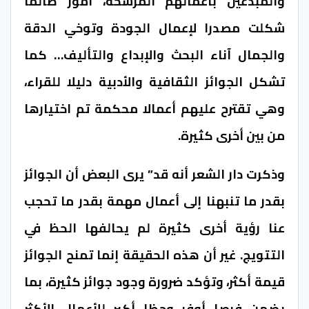
والمبدعين بأعمالهم المرشحة، أمور طالما
شكلت مصدرا لإعمال الجودة وتوخي الدقة
والجمال آناء البحث والإبداع والتأليف… كما
تشكل الجوائز الثقافية والأدبية دليلا للقراء،
وهي تقترح عليهم أعمالا محكمة تم اختيارها
من بين أخرى كثيرة.
وذكرت دار الشعر أنه قد” يرى البعض أن الجوائز
بقدر ما تنبهنا إلى أعمال مهمة بقدر ما تحجب
عنا رؤية أخرى كثيرة لم يحالفها الحظ في
التتويج. غير أن هذه الحقيقة إنما تمنح الجوائز
قيمة أكثر، وتؤكد ضرورة وجود جوائز كثيرة، بما
يضمن فرصا أوفر وحظا أكبر للأعمال الأكثر