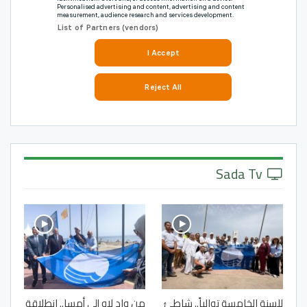
Sada Tv
للسنة الخامسة توالياً.. شاطئ
من واد لاو إلى أمسا.. انطلاقة