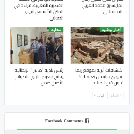
المايسترو محمد العربي
القصيرة المغربية: قراءة في
التمسماني
المتن التأسيسي لنجيب
العوفي
أخبار وطنية
محلية
اكتشافات أثرية بموقع ريغا
رئيس بلدية “ماتيرا” الإيطالية
بسيدي سليمان تعود لـ 5
يفتتح معرض الزليج التطواني
قرون قبل الميلاد
الأصيل ضمن…
السابق
التالي
Facebook Comments