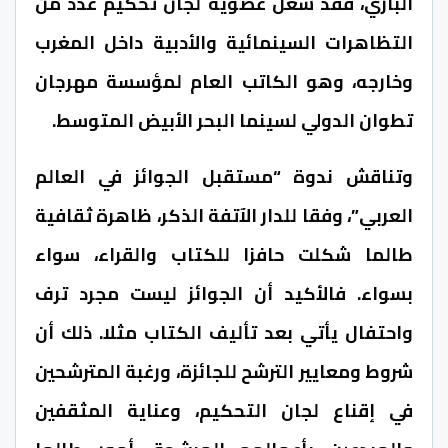
البازي، فقد شغل عضوية لجان تحكيم عدد من
التظاهرات السينمائية والأدبية داخل المغرب
وخارجه، وهو الكاتب العام لمؤسسة مهرجان
تطوان الدولي لسينما البحر الأبيض المتوسط.
وتناقش ندوة “مستقبل الجوائز في العالم
العربي”، وفقا للدار الآتفة الذكر، ظاهرة ثقافية
طالما شكلت حافزا للكتاب والقراء، سواء
بسواء. فالأكيد أن الجوائز ليست مجرد ترف
واحتفال يأتي بعد تأليف الكتاب مثلا. ذلك أن
شروط ومعايير الترشح للجائزة، ورغبة المترشحين
في إقناع لجان التحكيم، وعناية المثقفين