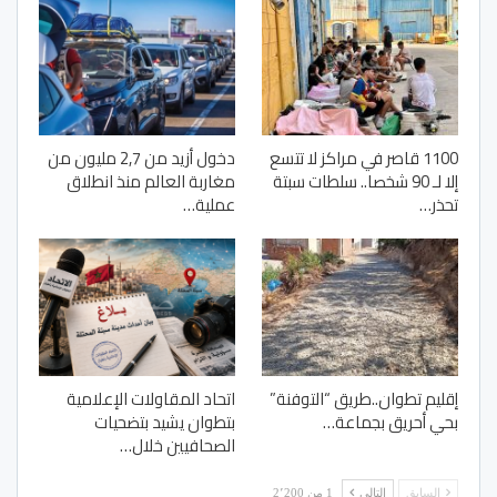
1100 قاصر في مراكز لا تتسع
دخول أزيد من 2,7 مليون من
إلا لـ 90 شخصا.. سلطات سبتة
مغاربة العالم منذ انطلاق
تحذر…
عملية…
إقليم تطوان..طريق “التوفنة”
اتحاد المقاولات الإعلامية
بحي أحريق بجماعة…
بتطوان يشيد بتضحيات
الصحافيين خلال…
السابق
التالي
1 من 2٬200