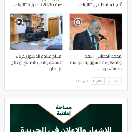
ألمينا يحافظ على “اللواء…
صيف 2026 تحت راية “اللواء…
محمد الخطابي: النقد
افتتاح عيادة الدكتور زكرياء
والمعارضة مسؤولية سياسية
مستغفر للطب النفسي وعلاج
ومستعدون…
الإدمان
السابق
التالي
1 من 133