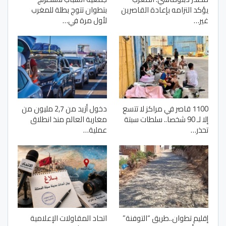
يؤكد التزامه بإعادة القاصرين
بتطوان تتوج بطلة للمغرب
غير…
لأول مرة في…
1100 قاصر في مراكز لا تتسع
دخول أزيد من 2,7 مليون من
إلا لـ 90 شخصا.. سلطات سبتة
مغاربة العالم منذ انطلاق
تحذر…
عملية…
إقليم تطوان..طريق “التوفنة”
اتحاد المقاولات الإعلامية