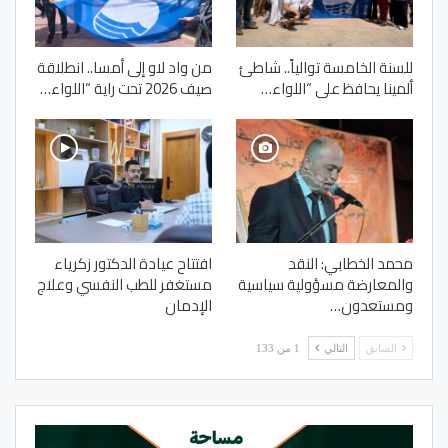
للسنة الخامسة توالياً.. شاطئ
من واد لاو إلى أمسا.. انطلاقة
ألمينا يحافظ على “اللواء…
صيف 2026 تحت راية “اللواء…
محمد الخطابي: النقد
افتتاح عيادة الدكتور زكرياء
والمعارضة مسؤولية سياسية
مستغفر للطب النفسي وعلاج
ومستعدون…
الإدمان
السابق
التالي
1 من 133