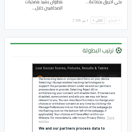
بحي أحريق بجماعة…
بتطوان يشيد بتضحيات
الصحافيين خلال…
السابق
التالي
1 من 2٬200
ترتيب البطولة