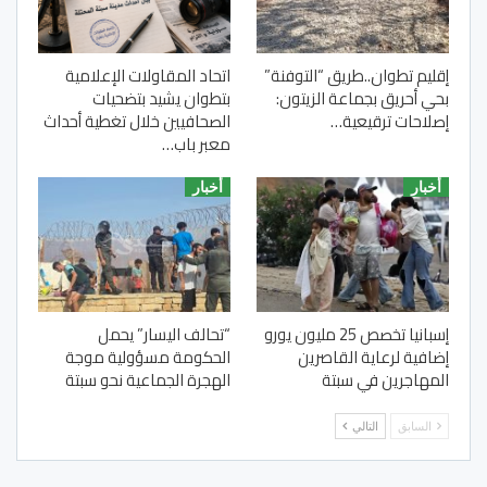
إقليم تطوان..طريق “التوفنة”
اتحاد المقاولات الإعلامية
بحي أحريق بجماعة الزيتون:
بتطوان يشيد بتضحيات
إصلاحات ترقيعية…
الصحافيين خلال تغطية أحداث
معبر باب…
أخبار
أخبار
إسبانيا تخصص 25 مليون يورو
“تحالف اليسار” يحمل
إضافية لرعاية القاصرين
الحكومة مسؤولية موجة
المهاجرين في سبتة
الهجرة الجماعية نحو سبتة
السابق
التالي