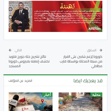
السابق
التالي
كورونا يُرغم شابين على الفرار
نتائج تشريح جثة جورج فلويد
من سبتة المحتلة بواسطة قارب
تكشف إصابته بفيروس كورونا
مطاطي
المستجد
قد يعجبك ايضا
المزيد عن المؤلف
محلية
أخبار