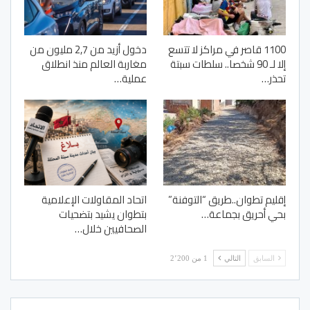
1100 قاصر في مراكز لا تتسع
دخول أزيد من 2,7 مليون من
إلا لـ 90 شخصا.. سلطات سبتة
مغاربة العالم منذ انطلاق
تحذر…
عملية…
إقليم تطوان..طريق “التوفنة”
اتحاد المقاولات الإعلامية
بحي أحريق بجماعة…
بتطوان يشيد بتضحيات
الصحافيين خلال…
السابق
التالي
1 من 2٬200