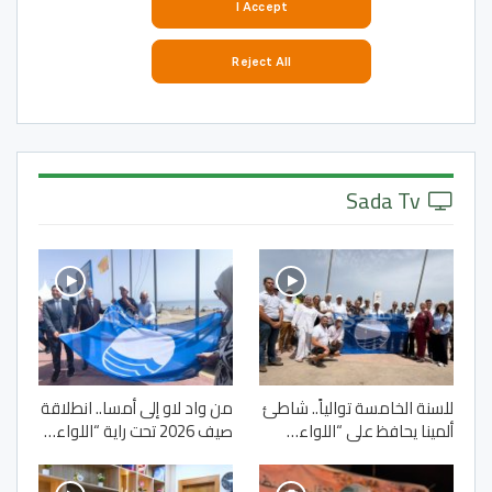
Sada Tv
للسنة الخامسة توالياً.. شاطئ
من واد لاو إلى أمسا.. انطلاقة
ألمينا يحافظ على “اللواء…
صيف 2026 تحت راية “اللواء…