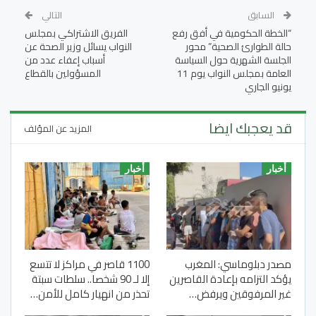
السابق
التالي
“الخطة الحكومية في أفق رفع
الفريق الاشتراكي بمجلس
حالة الطوارئ الصحية” محور
النواب يسائل وزير الصحة عن
الجلسة الشهرية حول السياسة
أسباب إعفاء عدد من
العامة بمجلس النواب يوم 11
المسؤولين بالقطاع
يونيو الجاري
قد يعجبك ايضا
المزيد عن المؤلف
أخبار
أخبار
مصدر دبلوماسي: المغرب
1100 قاصر في مراكز لا تتسع
يؤكد التزامه بإعادة القاصرين
إلا لـ 90 شخصا.. سلطات سبتة
غير المرفوقين ويرفض…
تحذر من انهيار كامل للأمن…