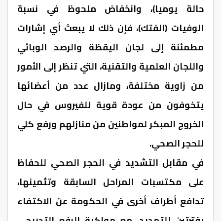
حالة يوميا)، وانخفاض ملحوظ في نسبة
الوفيات (الفتك)، فإن ذلك لا يبعث أي إشارات
مطمئنة إلى لجان اليقظة والرصد الوبائي
واللجان العلمية والتقنية، التي تنظر إلى الأمور
من زاوية مختلفة، ومازال عدد من أعضائها
يتخوفون من عودة قوية للفيروس في حال
الخروج المبكر لمواطنين من منازلهم ورفع كلي
للحجر الصحي.
في مقابل التشديد في الحجر الصحي للحفاظ
على مكتسبات المراحل السابقة وتثمينها،
تدافع أطراف أخرى في الحكومة عن الاكتفاء
بفترتين للتمديد، مع مواكبة الرفع التدريجي