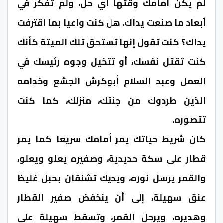
لم يكن أمامك وقتها أي حل، ولم تفكر في
أبعاد ما صنعت يداك. هل كنت واعيا بما اقترفت
يداك؟ كنت تقول إنها تستحق تلك الميتة كأنك
كنت تقتل نفسك، أو تتخيل وجوه رئيسك في
العمل وعبد السلام أبوكرش الجشع وخدامه
الذين طردوك من جنتك، منزلك، كما كنت
تتصوره.
كان شريط حياتك يمر أمامك سريعا كما يمر
قطار على سكة حديدية، وصفيره يعلو ويعلو،
والقمر يرسل نوره، ويديك تشنقان بحبل غليظ
عنق سهيلة، إلى أن ينخفض صفير القطار
وهديره، ويرحل القمر، وتسقط سهيلة على