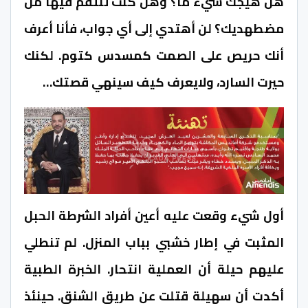
هل هيجك شيء ما؟ وهل كنت تنتقم فيها من
مضطهديك؟ لن أهتدي إلى أي جواب، فأنا أعرف
أنك حريص على الصمت كمسدس كتوم. لكنك
حيرت السارد، ولايعرف كيف سينهي قصتك…
أول شيء وقعت عليه أعين أفراد الشرطة الحبل
المثبت في إطار خشبي بباب المنزل. لم تنطلي
عليهم حيلة أن العملية انتحار. الخبرة الطبية
أكدت أن سهيلة قتلت عن طريق الشنق. حينئذ