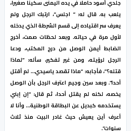
جلدي أسود حاملا في يده اليمنى سكينا صغيرا،
يلعب به. قال له: ” اجلس”، ارتبك الرجل ولم
يعرف سر اقتياده إلى قسم الشرطة الذي يدخله
لأول مرة في حياته. وبعد لحظات صمت، أخرج
الضابط أيمن الوصل من درج المكتب، ودعا
الرجل لرؤيته، ومن غير تفكير، سأله: “لماذا
قتله؟”، فأجابه: “ماذا تقصد ياسيدي… لم أقتل
أحدا”. وبعد سين وجيم اعترف الرجل بأن الوصل
يخصه، لكنه لم يقتل أحدا، ثم قال: “إن إبني
يستخدمه كبديل عن البطاقة الوطنية… وأنا لا
أعرف أين يعيش حيث غادر البيت منذ ثلاث
سنوات”.