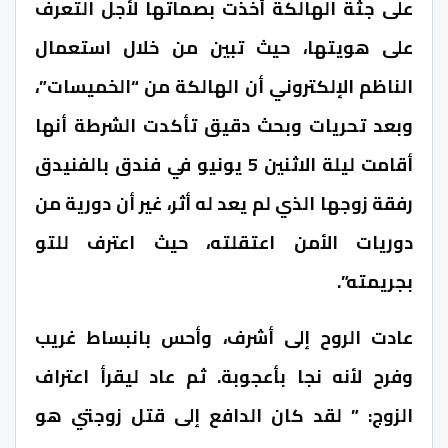
على جثة الهالكة أخذت بصماتها لأجل التعرف
على هويتها، حيث تبين من خلال استعمال
الناظم الإلكتروني أن الهالكة من “الخميسات”،
وبعد تحريات وبحث دقيق تأكدت الشرطة أنها
أقامت ليلة الاثنين 5 يونيو في فندق بالفنيدق
رفقة زوجها الذي لم يعد له أثر، غير أن دورية من
دوريات الأمن اعتقلته، حيث اعترف للتو
بجريمته”.
عادت الروح إلى أشرف، وأحس بانبساط غريب
وفرح لأنه نجا بأعجوبة. ثم عاد ليقرأ اعتراف
الزوج: ” لقد كان الدافع إلى قتل زوجتي هو