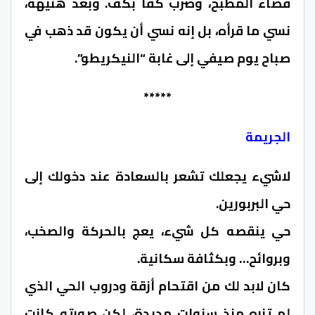
فضاء المطبخ، وضرب كفا بكف. وبعد هنيهة،
نسي ما قرأه، بل إنه نسي أن يكون قد ذهب في
صباح يوم صيفي إلى غابة “النيكريطو”.
*****
الجريمة
لاشيء يجعلك تشعر بالسعادة عند دخولك إلى
حي البربورين.
حي ينقصه كل شيء، يعج بالحركة والصخب،
وبروائح… وبكثافة سكانية.
كان لابد لك من اقتحام أزقة ودروب الحي الذي
لم تزره منذ سنوات مديدة، لكن صورته كانت