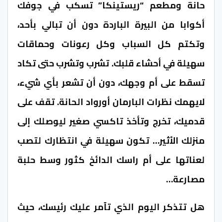
حانة ومطعم “ريستينكا” تسكب في جوفك
أكوابا من البيرة الباردة دون أن تبالي بأحد،
وتكتم كل السباب وكل رعونات وحماقات
سهيلة في أحشاء قلبك. تشرب وتشرب حتى تكاد
تسقط على أم وجهك، دون أن تشعر بأي شيء،
لايهمك نظرات البارمان أورواد الحانة. تقف على
قدميك، تخرج وتأخذ تاكسي صغير ليوصلك إلى
منزلك الأثير… تكون سهيلة في انتظارك لتصب
لعناتها على أم راسك الدائخ كثور وسط حلبة
مصارعة…
هل تتذكر اليوم الذي تآمر عليك رئيسك، حيث