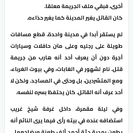
أخرى، فبقي ملف الجريمة معلقا.
كان القاتل يغير المدينة كما يغير حذاءه.
لم يستقر أبدا في مدينة واحدة. قطع مسافات
طويلة على رجليه وعلى متن حافلات وسيارات
أجرة دون أن يعرف أحد أنه هارب من جريمة
قتل. نام لشهور في الغابات، وفي بيوت الغرباء،
ومع المتشردين، بل وحتى في المساجد. ولكن لا
أحد عرف أنه القاتل. كان يحتفظ بسره لنفسه.
وفي ليلة مقمرة، داخل غرفة شيخ غريب
استضافه عنده في بيته رأى فيما يرى النائم أنه
يطعن بمدية جثة أحمد ألف طعنة ويضاجعها…