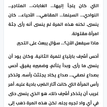
التي كان يلجأ إليها… الغابات… المتاجر…
النوادي… السينما… المقاهي… الأحياء… كان
ينسى. لكنه هذه المرة لم ينسى أنه رأى جثة
امرأة مقتولة.
ماذا سيفعل الآن؟… سؤال يبعث على التحير.
أحس أشرف بارتياع للمرة الثانية. وكان يود أن
ينسى ما رأى. وبدأ يتألم، وضميره يفيق. أحس
بصداع نصفي… صداع يكاد يجتثث رأسه. وتذكر
رأس المرأة التي كانت آثار الضرب بادية عليه. أمر
غريب أن يتذكر أشرف ذلك، هو الذي ينسى حتى
في أي واد تجره رجله. لكن هذه المرة ذهب إلى