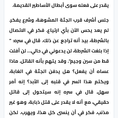
يقدر على فعله سوى أبطال الأساطير القديمة.
جلس أشرف قرب الجثة المشوهة، وشرع يفكر.
لم يعد يحس الآن بأي ارتياع. فكر في الاتصال
بالشرطة، بيد أنه تراجع عن ذلك. قال في سره: ”
إذا بلغت الشرطة، لن يدعوني في حالي… لن أفلت
قط من سين وجيم”. وقد يتهم بأنه القاتل. ماذا
عساه أن يفعل؟ هل يدفن الجثة في الغابة،
ويكتم هذا السر في قلبه إلى الأبد؟ إنه أمر
سهل. قال في سره إنه سيتحول إلى قاتل
حقيقي، مع أنه لا يقدر على قتل ذبابة، وهو غير
مذنب. فكر في أن ينسى كل هذا، ويهرب. لكن