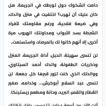
حامت الشكوك حول تورطك في الجريمة. هل
كان عليك أن تهرب؟ اختفيت في منزل والدك،
وفي ضيعة فلاحية، ورغم مقاومتك لأفراد
الشرطة بسد الأبواب ومحاولتك الهروب مرة
أخرى، إلا أنهم كانوا لك بالمرصاد، واستسلمت..
لن تنسى سهيلة، الحبل، أداة الجريمة، المنزل
وذكريات الطفولة، والدك أحمد السبتاوي،
ووالدتك الذي كنت تزور قبرها كل جمعة. لن
تنسى عبد السلام أبوكرش… وخدامه، صفير
القطار والقمر، البريد، وحانة ومطعم ريستينكا.
أنت الآن بين أربعة جدارن، تتحسس داخل زنزانتك