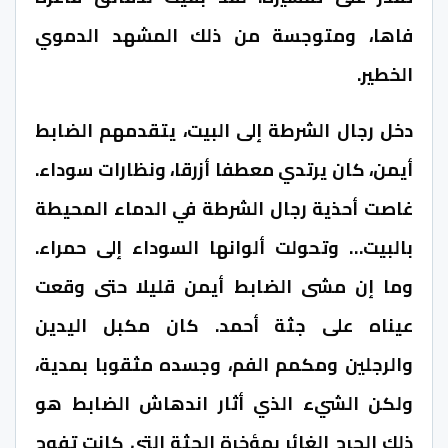
فاها، ومتوجسة من ذلك المشهد الدموي
الخطير.
دخل رجال الشرطة إلى البيت، يتقدمهم الضابط
أيمن، كان يرتدي معطفا أزرقا، ونظارات سوداء.
غاصت أحذية رجال الشرطة في الدماء المحيطة
بالبيت… وتحولت ألوانها السوداء إلى حمراء.
وما إن مشى الضابط أيمن قليلا حتى وقعت
عيناه على جثة أحمد. كان مكبل اليدين
والرجلين ومكمم الفم، وجسده مثقوبا بمدية،
ولكن الشيء الذي أثار اندهاش الضابط هو
ذلك الجرح الغائر بمؤخرة الجثة التي كانت تفوح