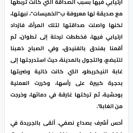
ارتيابي فيها بسبب الصداقة التي كانت تربطها
مع صديقة لها معروفة ب”الخميسات”، نبهتها،
لكنها واصلت صداقتها لتلك المرأة، فازداد
ارتيابي فيها، فخططت لرحلة إلى تطوان، ثم
أقمنا بفندق بالفنيدق، وفي الصباح ذهبنا
للتبضع، والتجول بالمدينة، حيث استدرجتها إلى
غابة النيكريطو، التي كانت خالية وضربتها
بحجرة كبيرة على رأسها، وكررت العملية
بوحشية، ثم تركتها غارقة في دمائها، وخرجت
من الغابة”.
أحس أشرف بصداع نصفي. ألقى بالجريدة في