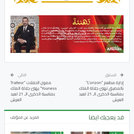
السابق
التالي
إدارة مطعم “L’orizon”
ممون الحفلات “Traiteur
بالمضيق تهنئ جلالة الملك
Youness” يهنئ جلالة الملك
بمناسبة الذكرى الـ 21 لعيد
بمناسبة الذكرى الـ 21 لعيد
العرش
العرش
قد يعجبك ايضا
المزيد عن المؤلف