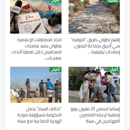
محلية
أخبار
إقليم تطوان..طريق “التوفنة”
اتحاد المقاولات الإعلامية
بحي أحريق بجماعة الزيتون:
بتطوان يشيد بتضحيات
إصلاحات ترقيعية…
الصحافيين خلال تغطية أحداث
معبر باب…
أخبار
أخبار
إسبانيا تخصص 25 مليون يورو
“تحالف اليسار” يحمل
إضافية لرعاية القاصرين
الحكومة مسؤولية موجة
المهاجرين في سبتة
الهجرة الجماعية نحو سبتة