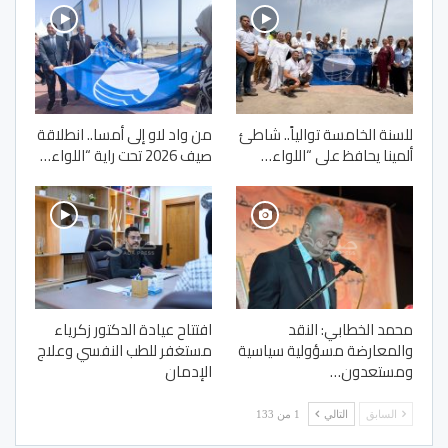
للسنة الخامسة توالياً.. شاطئ
من واد لاو إلى أمسا.. انطلاقة
ألمينا يحافظ على “اللواء…
صيف 2026 تحت راية “اللواء…
محمد الخطابي: النقد
افتتاح عيادة الدكتور زكرياء
والمعارضة مسؤولية سياسية
مستغفر للطب النفسي وعلاج
ومستعدون…
الإدمان
السابق
التالي
1 من 133