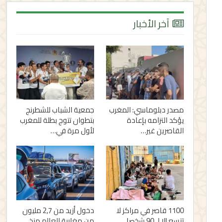
آخر الأخبار
مصدر دبلوماسي: المغرب
جمعية الشباب للشطرنج
يؤكد التزامه بإعادة
بتطوان تتوج بطلة للمغرب
القاصرين غير…
لأول مرة في…
1100 قاصر في مراكز لا
دخول أزيد من 2,7 مليون
تتسع إلا لـ 90 شخصا..
من مغاربة العالم منذ