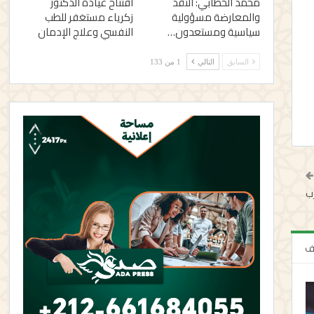
محمد الخطابي: النقد
افتتاح عيادة الدكتور
والمعارضة مسؤولية
زكرياء مستغفر للطب
سياسية ومستعدون…
النفسي وعلاج الإدمان
السابق
التالي
1 من 133
لف