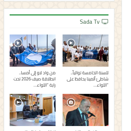
Sada Tv
للسنة الخامسة توالياً..
من واد لاو إلى أمسا..
شاطئ ألمينا يحافظ على
انطلاقة صيف 2026 تحت
“اللواء…
راية “اللواء…