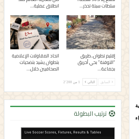
سلطات سبتة تحذر…
انطلاق عملية…
إقليم تطوان..طريق
اتحاد المقاولات الإعلامية
“التوفنة” بحي أحريق
بتطوان يشيد بتضحيات
بجماعة…
الصحافيين خلال…
السابق
التالي
1 من 2٬200
ة
ترتيب البطولة
ء