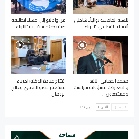
للسنة الخامسة توالياً.. شاطئ
من واد لاو إلى أمسا.. انطلاقة
ألمينا يحافظ على “اللواء…
صيف 2026 تحت راية “اللواء…
محمد الخطابي: النقد
افتتاح عيادة الدكتور زكرياء
والمعارضة مسؤولية سياسية
مستغفر للطب النفسي وعلاج
ومستعدون…
الإدمان
السابق
التالي
1 من 133