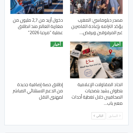
مصدر دبلوماسي: المغرب
دخول أزيد من 2,7 مليون من
يؤكد التزامه بإعادة القاصرين
مغاربة العالم منذ انطلاق
غير المرفوقين ويرفض…
عملية “مرحبا 2026”
أخبار
أخبار
اتحاد المقاولات الإعلامية
إطلاق حصة إضافية جديدة
بتطوان يشيد بتضحيات
من الدعم الاستثنائي المباشر
الصحافيين خلال تغطية أحداث
لمهنيي النقل
معبر باب…
السابق
التالي