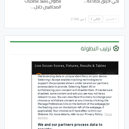
بحي أحريق بجماعة…
بتطوان يشيد بتضحيات
الصحافيين خلال…
السابق
التالي
1 من 2٬200
ترتيب البطولة