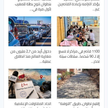
يؤكد التزامه بإعادة القاصرين
بتطوان تتوج بطلة للمغرب
غير…
لأول مرة في…
1100 قاصر في مراكز لا تتسع
دخول أزيد من 2,7 مليون من
إلا لـ 90 شخصا.. سلطات سبتة
مغاربة العالم منذ انطلاق
تحذر…
عملية…
إقليم تطوان..طريق “التوفنة”
اتحاد المقاولات الإعلامية