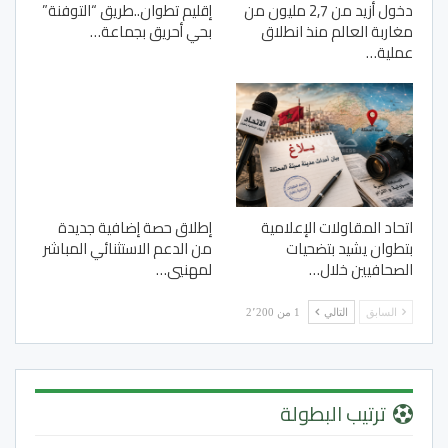
دخول أزيد من 2,7 مليون من
إقليم تطوان..طريق “التوفنة”
مغاربة العالم منذ انطلاق
بحي أحريق بجماعة…
عملية…
اتحاد المقاولات الإعلامية
إطلاق حصة إضافية جديدة
بتطوان يشيد بتضحيات
من الدعم الاستثنائي المباشر
الصحافيين خلال…
لمهنيي…
السابق
التالي
1 من 2٬200
ترتيب البطولة