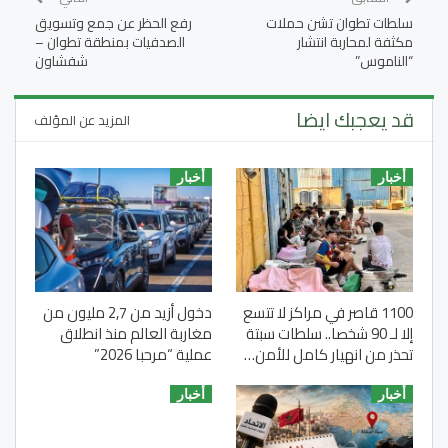
سلطات تطوان تشن حملات
رفع الحظر عن جمع وتسويق
مكثفة لمحاربة انتشار
الصدفيات بمنطقة تطوان –
“الناموس”
شفشاون
قد يعجبك ايضا
المزيد عن المؤلف
أخبار
أخبار
1100 قاصر في مراكز لا تتسع
دخول أزيد من 2,7 مليون من
إلا لـ 90 شخصا.. سلطات سبتة
مغاربة العالم منذ انطلاق
تحذر من انهيار كامل للأمن…
عملية “مرحبا 2026”
أخبار
أخبار