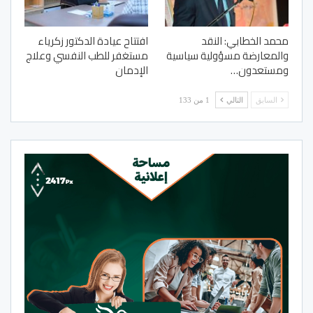
محمد الخطابي: النقد
افتتاح عيادة الدكتور زكرياء
والمعارضة مسؤولية سياسية
مستغفر للطب النفسي وعلاج
ومستعدون…
الإدمان
السابق
التالي
1 من 133