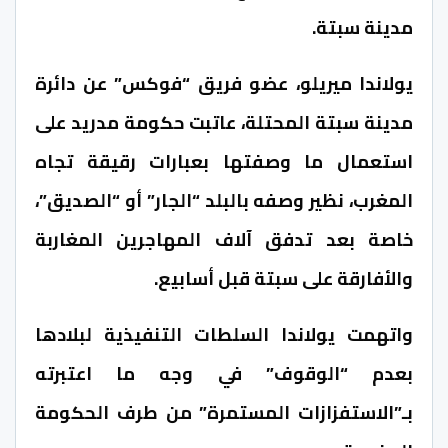
مدينة سبتة.
يولاندا ميريلو، عضو فريق “فوكس” عن دائرة
مدينة سبتة المحتلة، عاتبت حكومة مدريد على
استعمال ما وصفتها بعبارات رقيقة تجاه
المغرب، نظير وصفه بالبلد “الجار” أو “الصديق”،
خاصة بعد تدفق آلاف المهاجرين المغاربة
والأفارقة على سبتة قبل أسابيع.
واتهمت يولاندا السلطات التنفيذية لبلادها
بعدم “الوقوف” في وجه ما اعتبرته
بـ”الاستفزازات المستمرة” من طرف الحكومة