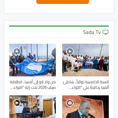
Sada Tv
للسنة الخامسة توالياً.. شاطئ
من واد لاو إلى أمسا.. انطلاقة
ألمينا يحافظ على “اللواء…
صيف 2026 تحت راية “اللواء…