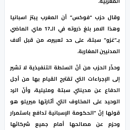
المغربية.
وقال حزب “فوكس” أن المغرب يبتز اسبانيا
وهذا الامر بلغ ذروته في الـ17 ماي الماضي
بـ”غزو” سبتة، على حد تعبيره، من قبل آلاف
المدنيين المغاربة.
وحذّر الحزب من أنّ السلطة التنفيذية لا تشير
إلى الإجراءات التي تقترح القيام بها من أجل
الدفاع عن مدينتي سبتة ومليلية، وأنّ الرد
الوحيد على المخاوف التي أثارتها ميريلو هو
قولها إنّ “الحكومة الإسبانية تدافع باستمرار
وحزم عن مصالحها أمام جميع شركائها