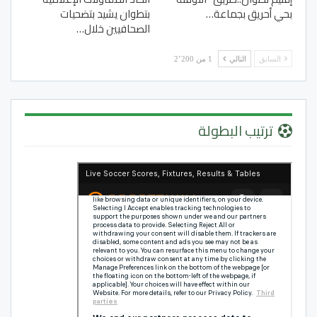
بحي أحريق بجماعة…
بتطوان يشيد بتضحيات
الصحافيين خلال…
السابق
التالي
1 من 2٬200
ترتيب البطولة