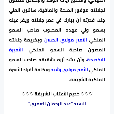
التهاني، وأصدق آيات الولاء والإخلاص متمنين
لجلالته موفور الصحة والعافية، سائلين العلي
جلت قدرته أن يبارك في عمر جلالته ويقر عينه
بسمو ولي عهده المحبوب صاحب السمو
الملكي
الأمير مولاي الحسن
وبكريمة جلالته
المصون صاحبة السمو الملكي
الأميرة
للاخديجة
، وأن يشد أزره بشقيقه صاحب السمو
الملكي
الأمير مولاي رشيد
وبكافة أفراد الأسرة
الملكية الشريفة.
♡♡♡ خديم الأعتاب الشريفة ♡♡♡
السيد “عبد الرحمان العمري”