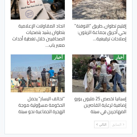
إقليم تطوان..طريق “التوفنة”
اتحاد المقاولات الإعلامية
بحي أحريق بجماعة الزيتون:
بتطوان يشيد بتضحيات
إصلاحات ترقيعية…
الصحافيين خلال تغطية أحداث
معبر باب…
أخبار
أخبار
إسبانيا تخصص 25 مليون يورو
“تحالف اليسار” يحمل
إضافية لرعاية القاصرين
الحكومة مسؤولية موجة
المهاجرين في سبتة
الهجرة الجماعية نحو سبتة
السابق
التالي