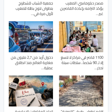
مصدر دبلوماسي: المغرب
جمعية الشباب للشطرنج
يؤكد التزامه بإعادة القاصرين
بتطوان تتوج بطلة للمغرب
غير…
لأول مرة في…
1100 قاصر في مراكز لا تتسع
دخول أزيد من 2,7 مليون من
إلا لـ 90 شخصا.. سلطات سبتة
مغاربة العالم منذ انطلاق
تحذر…
عملية…
إقليم تطوان..طريق “التوفنة”
اتحاد المقاولات الإعلامية