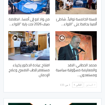
للسنة الخامسة توالياً.. شاطئ
من واد لاو إلى أمسا.. انطلاقة
ألمينا يحافظ على “اللواء…
صيف 2026 تحت راية “اللواء…
محمد الخطابي: النقد
افتتاح عيادة الدكتور زكرياء
والمعارضة مسؤولية سياسية
مستغفر للطب النفسي وعلاج
ومستعدون…
الإدمان
السابق
التالي
1 من 133